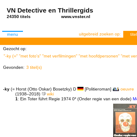
VN Detective en Thrillergids
24350 titels
www.vnster.nl
uitgebreid zoeken op:
menu
titel
Gezocht op:
"-ky (=" "met foto's" "met verfilmingen" "met hoofdpersonen" "met ver
Gevonden:
3 titel(s)
-ky
(= Horst (Otto Oskar) Bosetzky) D
[Politieroman]
oeuvre
(1938–2018)
wiki
1
: Ein Toter führt Regie 1974 0* (Onder regie van een dode)
M