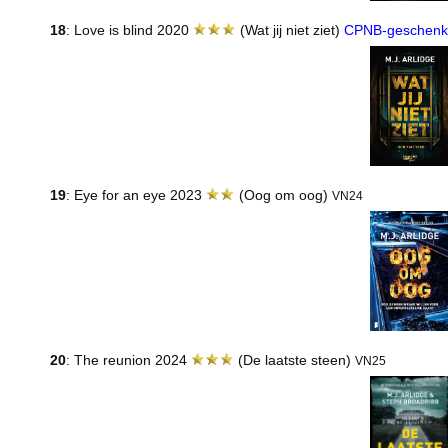
18
: Love is blind 2020
(Wat jij niet ziet)
CPNB-geschenk
19
: Eye for an eye 2023
(Oog om oog)
VN24
20
: The reunion 2024
(De laatste steen)
VN25