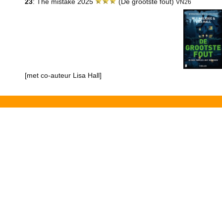
23
: The mistake 2025
(De grootste fout)
VN26
[met co-auteur Lisa Hall]