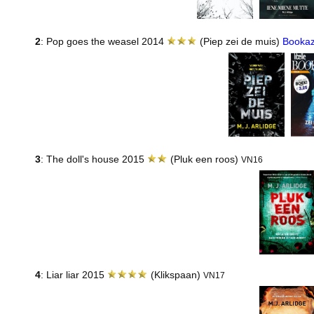
2
: Pop goes the weasel 2014
(Piep zei de muis)
Bookaz
3
: The doll's house 2015
(Pluk een roos)
VN16
4
: Liar liar 2015
(Klikspaan)
VN17