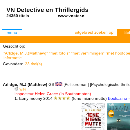
VN Detective en Thrillergids
24350 titels
www.vnster.nl
uitgebreid zoeken op:
menu
titel
Gezocht op:
"Arlidge, M.J.(Matthew)" "met foto's" "met verfilmingen" "met hoofdp
informatie"
Gevonden:
23 titel(s)
Arlidge, M.J.(Matthew)
GB
[Politieroman] [Psychologische thriller
wiki
inspecteur Helen Grace (in Southampton)
1
: Eeny meeny 2014
(Iene miene mutte)
Bookazine