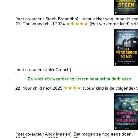
[met co-auteur Steph Broadribb] 'Leest lekker weg, maar is som
21
: The wrong child 2024
(Het verkeerde kind)
VN
[met co-auteur Julia Crouch]
Ze voelt zijn waardering tussen haar schouderbladen.
22
: Your child next 2025
(Jouw kind is de volgende)
[met co-auteur Andy Maslen] 'Dat mogen ze nog eens doen.'