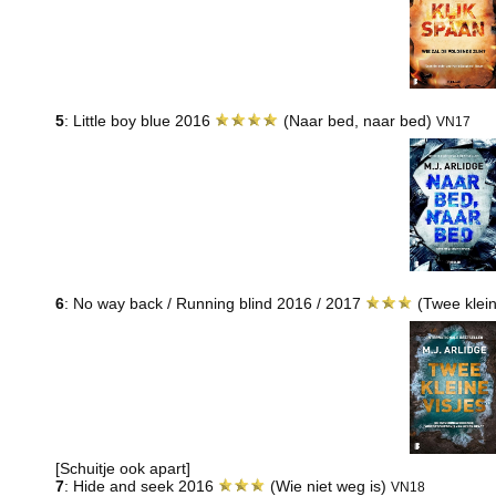
5
: Little boy blue 2016
(Naar bed, naar bed)
VN17
6
: No way back / Running blind 2016 / 2017
(Twee klein
[Schuitje ook apart]
7
: Hide and seek 2016
(Wie niet weg is)
VN18