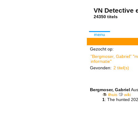
VN Detective e
24350 tit
menu
Gezocht op:
"Bergmoser, Gabriel" "me
informatie"
Gevonden:
2 titel(s)
Bergmoser, Gabriel
Aus
thuis
wiki
1
: The hunted 20