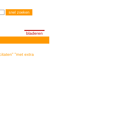
bladeren
itaten" "met extra