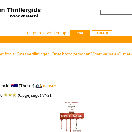
n Thrillergids
els
www.vnster.nl
uitgebreid zoeken op:
titel
auteur
t foto's" "met verfilmingen" "met hoofdpersonen" "met verhalen" "met c
tralië
[Thriller]
oeuvre
20
(Opgejaagd)
VN21