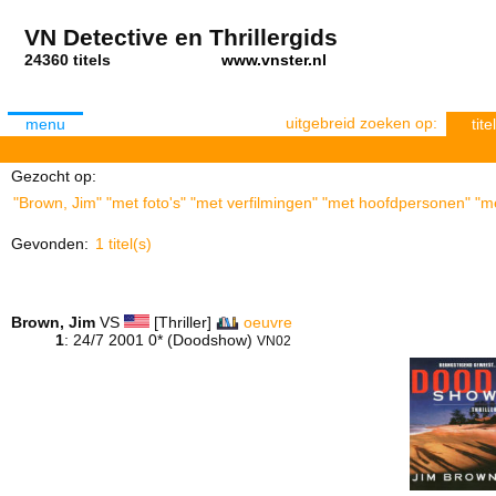
VN Detective en Thrillergids
24360 titels
www.vnster.nl
uitgebreid zoeken op:
menu
titel
Gezocht op:
"Brown, Jim" "met foto's" "met verfilmingen" "met hoofdpersonen" "me
Gevonden:
1 titel(s)
Brown, Jim
VS
[Thriller]
oeuvre
1
: 24/7 2001 0* (Doodshow)
VN02