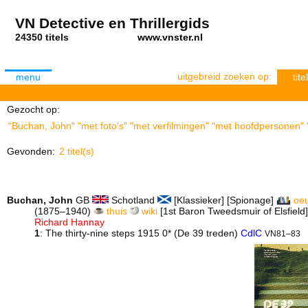
VN Detective en Thrillergids
24350 titels
www.vnster.nl
uitgebreid zoeken op:
menu
titel
Gezocht op:
"Buchan, John" "met foto's" "met verfilmingen" "met hoofdpersonen" "
Gevonden:
2 titel(s)
Buchan, John
GB
Schotland
[Klassieker] [Spionage]
oe
(1875–1940)
thuis
wiki
[1st Baron Tweedsmuir of Elsfield]
Richard Hannay
1
: The thirty-nine steps 1915 0* (De 39 treden)
CdlC
VN81–83