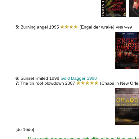
5
: Burning angel 1995
(Engel der wrake)
VN97–99
6
: Sunset limited 1998
Gold Dagger 1998
7
: The tin roof blowdown 2007
(Chaos in New Orl
[de 16de]
Mijn ergste dromen spelen zich altijd af te midden van br