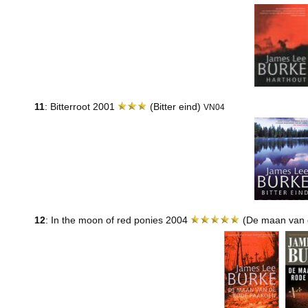
11
: Bitterroot 2001
(Bitter eind)
VN04
12
: In the moon of red ponies 2004
(De maan van 