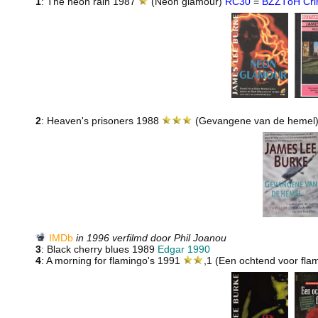
1
: The neon rain 1987
(Neon glamour)
RC30
=
BZZTôH Cr
2
: Heaven's prisoners 1988
(Gevangene van de hemel
IMDb
in 1996 verfilmd door Phil Joanou
3
: Black cherry blues 1989
Edgar 1990
4
: A morning for flamingo's 1991
,1 (Een ochtend voor fla