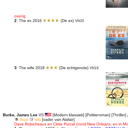
overig
2
: The ex 2016
(De ex)
VN20
3
: The wife 2018
(De echtgenote)
VN19
Burke, James Lee
VS
[Modern klassiek] [Politieroman] [Thriller]
thuis
wiki
[vader van Alafair]
Dave Robicheaux en Clete Purcel (rond New Orleans, en in M