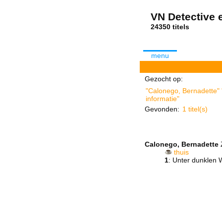
VN Detective e
24350 tit
menu
Gezocht op:
"Calonego, Bernadette" 
informatie"
Gevonden:
1 titel(s)
Calonego, Bernadette
thuis
1
: Unter dunklen