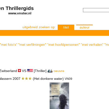
n Thrillergids
els
www.vnster.nl
uitgebreid zoeken op:
titel
auteur
"met foto's" "met verfilmingen" "met hoofdpersonen" "met verhalen" "me
Zwitserland
VS
[Thriller]
oeuvre
 Wassern 2007
(Het donkere water)
VN09