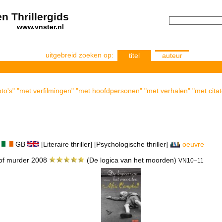
n Thrillergids
els
www.vnster.nl
uitgebreid zoeken op:
titel
auteur
foto's" "met verfilmingen" "met hoofdpersonen" "met verhalen" "met cita
d
GB
[Literaire thriller] [Psychologische thriller]
oeuvre
 of murder 2008
(De logica van het moorden)
VN10–11