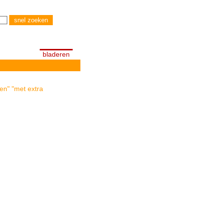
bladeren
ten" "met extra