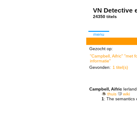
VN Detective e
24350 tit
menu
Gezocht op:
"Campbell, Aifric" "met 
informatie"
Gevonden:
1 titel(s)
Campbell, Aifric
Ierlan
thuis
wiki
1
: The semantics