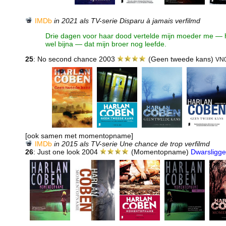
IMDb
in 2021 als TV-serie Disparu à jamais verfilmd
Drie dagen voor haar dood vertelde mijn moeder me — h
wel bijna — dat mijn broer nog leefde.
25
: No second chance 2003
(Geen tweede kans)
VN
[ook samen met momentopname]
IMDb
in 2015 als TV-serie Une chance de trop verfilmd
26
: Just one look 2004
(Momentopname)
Dwarsligg