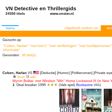
VN Detective en Thrillergids
24350 titels
www.vnster.nl
uitgebreid zoeken op:
menu
titel
Gezocht op:
"Coben, Harlan" "met foto's" "met verfilmingen" "met hoofdpersonen" 
informatie"
Gevonden:
38 titel(s)
Coben, Harlan
VS
[Deductie] [Humor] [Politieroman] [Private eye]
thuis
wiki
Myron Bolitar, met Windsor "Win" Home Lockwood III (in New Y
1
: Deal breaker 1995
(Vals spel)
Bookazine
VN11