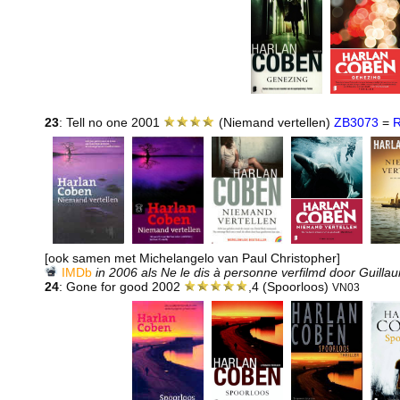
23
: Tell no one 2001
(Niemand vertellen)
ZB3073
=
R
[ook samen met Michelangelo van Paul Christopher]
IMDb
in 2006 als Ne le dis à personne verfilmd door Guill
24
: Gone for good 2002
,4 (Spoorloos)
VN03