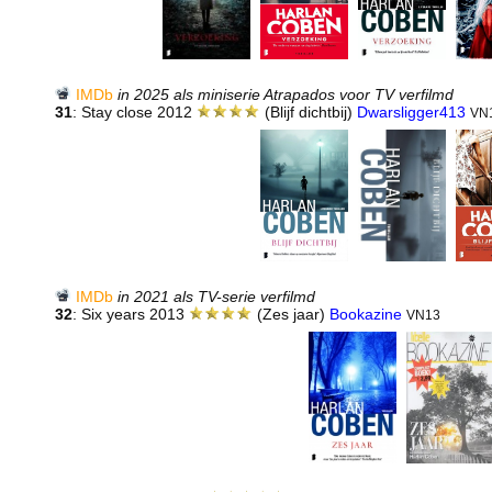
IMDb
in 2025 als miniserie Atrapados voor TV verfilmd
31
: Stay close 2012
(Blijf dichtbij)
Dwarsligger413
VN
IMDb
in 2021 als TV-serie verfilmd
32
: Six years 2013
(Zes jaar)
Bookazine
VN13