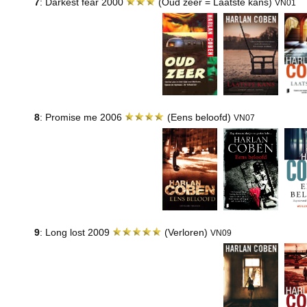
7
: Darkest fear 2000
(Oud zeer = Laatste kans)
VN01
8
: Promise me 2006
(Eens beloofd)
VN07
9
: Long lost 2009
(Verloren)
VN09