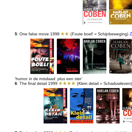
5
: One false move 1998
(Foute boel! = Schijnbeweging)
'humor in de misdaad: plus een ster'
6
: The final detail 1999
(Klein detail = Schaduwleven