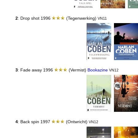
2
: Drop shot 1996
(Tegenwerking)
VN11
3
: Fade away 1996
(Vermist)
Bookazine
VN12
4
: Back spin 1997
(Ontwricht)
VN12