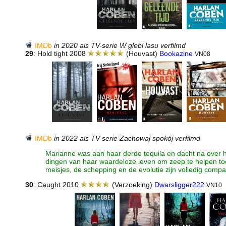
IMDb
in 2020 als TV-serie W glebi lasu verfilmd
29
: Hold tight 2008
(Houvast)
Bookazine
VN08
IMDb
in 2022 als TV-serie Zachowaj spokój verfilmd
Marianne was aan haar derde tequila en dacht na over h
dingen van haar waardeloze leven om zeep te helpen toen
meisjes, de schepping en de evolutie zijn volledig compat
30
: Caught 2010
(Verzoeking)
Dwarsligger222
VN10