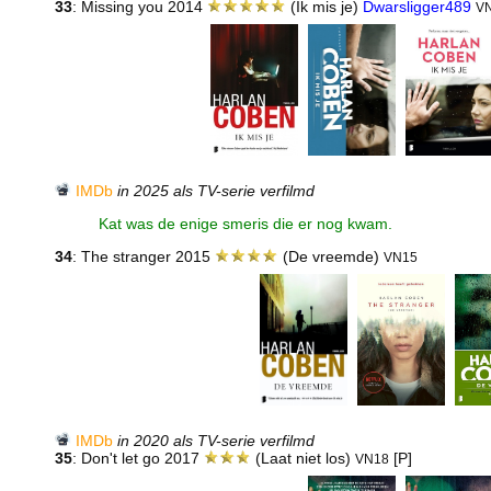
33
: Missing you 2014
(Ik mis je)
Dwarsligger489
V
IMDb
in 2025 als TV-serie verfilmd
Kat was de enige smeris die er nog kwam.
34
: The stranger 2015
(De vreemde)
VN15
IMDb
in 2020 als TV-serie verfilmd
35
: Don't let go 2017
(Laat niet los)
[P]
VN18