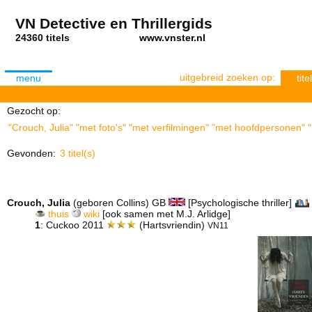
VN Detective en Thrillergids
24360 titels
www.vnster.nl
uitgebreid zoeken op:
menu
titel
Gezocht op:
"Crouch, Julia" "met foto's" "met verfilmingen" "met hoofdpersonen" "
Gevonden:
3 titel(s)
Crouch, Julia
(geboren Collins) GB
[Psychologische thriller]
thuis
wiki
[ook samen met M.J. Arlidge]
1
: Cuckoo 2011
(Hartsvriendin)
VN11