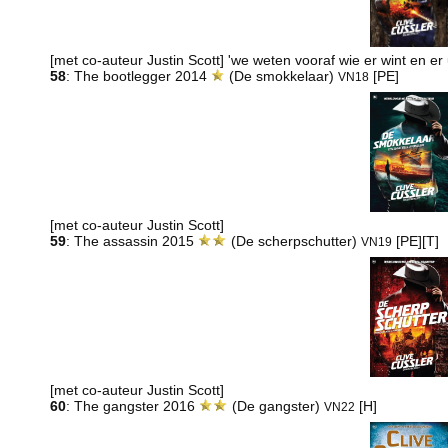
[met co-auteur Justin Scott] 'we weten vooraf wie er wint en er
58
: The bootlegger 2014
(De smokkelaar)
[PE]
VN18
[met co-auteur Justin Scott]
59
: The assassin 2015
(De scherpschutter)
[PE][T]
VN19
[met co-auteur Justin Scott]
60
: The gangster 2016
(De gangster)
[H]
VN22