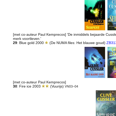
[met co-auteur Paul Kemprecos] 'De inmiddels bejaarde Cussle
merk voortleven.'
29
: Blue gold 2000
(De NUMA files: Het blauwe goud)
ZB31
[met co-auteur Paul Kemprecos]
30
: Fire ice 2003
(Vuurijs)
VN03–04