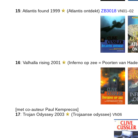
15
: Atlantis found 1999
(Atlantis ontdekt)
ZB3018
VN01–02
16
: Valhalla rising 2001
(Inferno op zee = Poorten van Had
[met co-auteur Paul Kemprecos]
17
: Trojan Odyssey 2003
(Trojaanse odyssee)
VN06