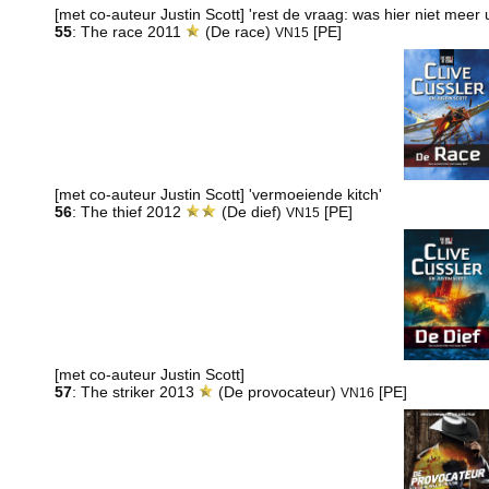
[met co-auteur Justin Scott] 'rest de vraag: was hier niet meer 
55
: The race 2011
(De race)
[PE]
VN15
[met co-auteur Justin Scott] 'vermoeiende kitch'
56
: The thief 2012
(De dief)
[PE]
VN15
[met co-auteur Justin Scott]
57
: The striker 2013
(De provocateur)
[PE]
VN16