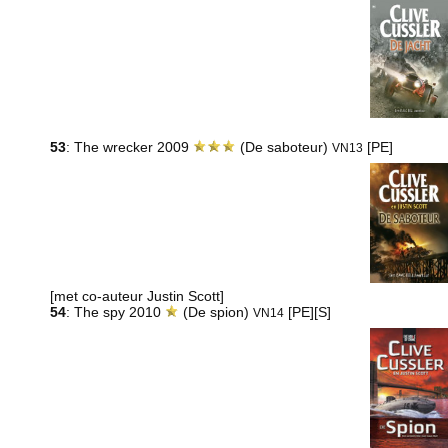
53
: The wrecker 2009
(De saboteur)
[PE]
VN13
[met co-auteur Justin Scott]
54
: The spy 2010
(De spion)
[PE][S]
VN14