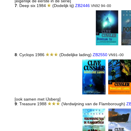
[eigenlijk de eerste in de serie]
7
: Deep six 1984
(Dodelijk tij)
ZB2446
VN92 94–00
8
: Cyclops 1986
(Dodelijke lading)
ZB2550
VN91–00
[ook samen met IJsberg]
9
: Treasure 1988
(Verdwijning van de Flamborough)
Z