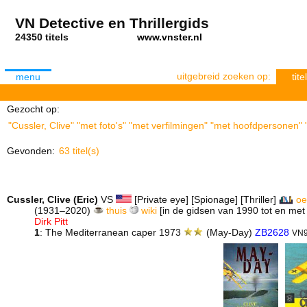
VN Detective en Thrillergids
24350 titels
www.vnster.nl
uitgebreid zoeken op:
menu
titel
Gezocht op:
"Cussler, Clive" "met foto's" "met verfilmingen" "met hoofdpersonen" 
Gevonden:
63 titel(s)
Cussler, Clive (Eric)
VS
[Private eye] [Spionage] [Thriller]
oe
(1931–2020)
thuis
wiki
[in de gidsen van 1990 tot en met
Dirk Pitt
1
: The Mediterranean caper 1973
(May-Day)
ZB2628
VN