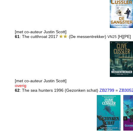
[met co-auteur Justin Scott]
61
: The cutthroat 2017
(De messentrekker)
[H][PE]
VN25
[met co-auteur Justin Scott]
overig
62
: The sea hunters 1996 (Gezonken schat)
ZB2799
=
ZB305