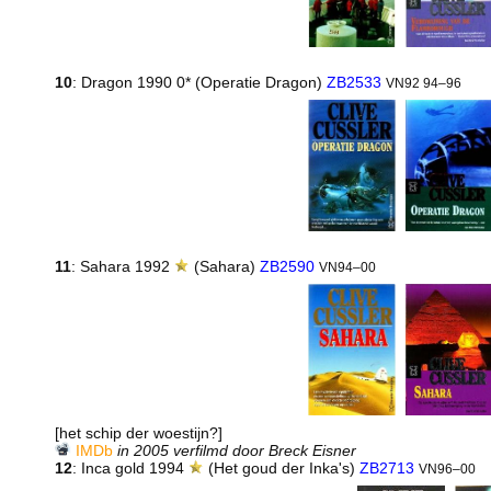
10
: Dragon 1990 0* (Operatie Dragon)
ZB2533
VN92 94–96
11
: Sahara 1992
(Sahara)
ZB2590
VN94–00
[het schip der woestijn?]
IMDb
in 2005 verfilmd door Breck Eisner
12
: Inca gold 1994
(Het goud der Inka's)
ZB2713
VN96–00