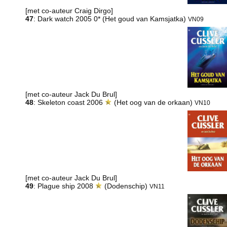
[met co-auteur Craig Dirgo]
47
: Dark watch 2005 0* (Het goud van Kamsjatka)
VN09
[met co-auteur Jack Du Brul]
48
: Skeleton coast 2006
(Het oog van de orkaan)
VN10
[met co-auteur Jack Du Brul]
49
: Plague ship 2008
(Dodenschip)
VN11