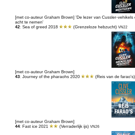
[met co-auteur Graham Brown] 'De lezer van Cussler-vehikels d
acht te nemen'
42
: Sea of greed 2018
(Grenzeloze hebzucht)
VN22
[met co-auteur Graham Brown]
43
: Journey of the pharaohs 2020
(Reis van de farao's
[met co-auteur Graham Brown]
44
: Fast ice 2021
(Verraderlijk ijs)
VN26