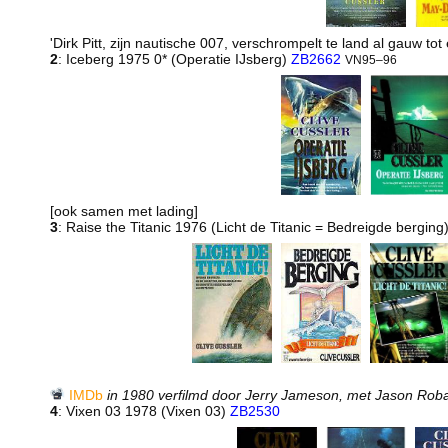
'Dirk Pitt, zijn nautische 007, verschrompelt te land al gauw to
2
: Iceberg 1975 0* (Operatie IJsberg)
ZB2662
VN95–96
[ook samen met lading]
3
: Raise the Titanic 1976 (Licht de Titanic = Bedreigde berging
IMDb
in 1980 verfilmd door Jerry Jameson, met Jason Rob
4
: Vixen 03 1978 (Vixen 03)
ZB2530