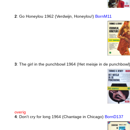
2
: Go Honeylou 1962 (Verdwijn, Honeylou!)
BornM11
3
: The girl in the punchbowl 1964 (Het meisje in de punchbowl
overig
4
: Don't cry for long 1964 (Chantage in Chicago)
BornD137