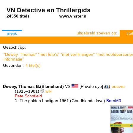
VN Detective en Thrillergids
24350 titels
www.vnster.nl
uitgebreid zoeken op:
menu
titel
Gezocht op:
"Dewey, Thomas" "met foto's" "met verfilmingen" "met hoofdpersonen"
informatie"
Gevonden:
4 titel(s)
Dewey, Thomas B.(Blanchard)
VS
[Private eye]
oeuvre
(1915–1981)
wiki
Pete Schofield
1
: The golden hooligan 1961 (Goudblonde lava)
BornM3