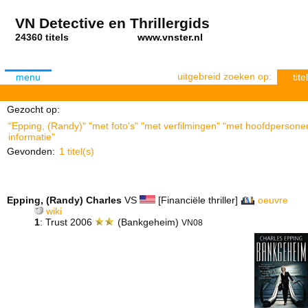
VN Detective en Thrillergids
24360 titels
www.vnster.nl
uitgebreid zoeken op:
menu
titel
Gezocht op:
"Epping, (Randy)" "met foto's" "met verfilmingen" "met hoofdpersonen
informatie"
Gevonden:
1 titel(s)
Epping, (Randy) Charles
VS
[Financiële thriller]
oeuvre
wiki
1
: Trust 2006
(Bankgeheim)
VN08