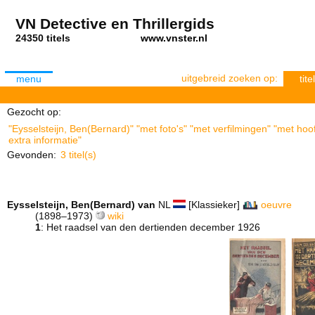
VN Detective en Thrillergids
24350 titels
www.vnster.nl
uitgebreid zoeken op:
menu
titel
Gezocht op:
"Eysselsteijn, Ben(Bernard)" "met foto's" "met verfilmingen" "met ho
extra informatie"
Gevonden:
3 titel(s)
Eysselsteijn, Ben(Bernard) van
NL
[Klassieker]
oeuvre
(1898–1973)
wiki
1
: Het raadsel van den dertienden december 1926