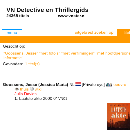
VN Detective en Thrillergids
24365 titels
www.vnster.nl
uitgebreid zoeken op:
menu
titel
Gezocht op:
"Goossens, Jesse" "met foto's" "met verfilmingen" "met hoofdpersone
informatie"
Gevonden:
1 titel(s)
Goossens, Jesse (Jessica Maria)
NL
[Private eye]
oeuvre
thuis
wiki
Julia Davids
1
: Laatste akte 2000 0*
VN01