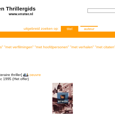
n Thrillergids
els
www.vnster.nl
uitgebreid zoeken op:
titel
auteur
's" "met verfilmingen" "met hoofdpersonen" "met verhalen" "met citaten"
teraire thriller]
oeuvre
ac 1995 (Het offer)