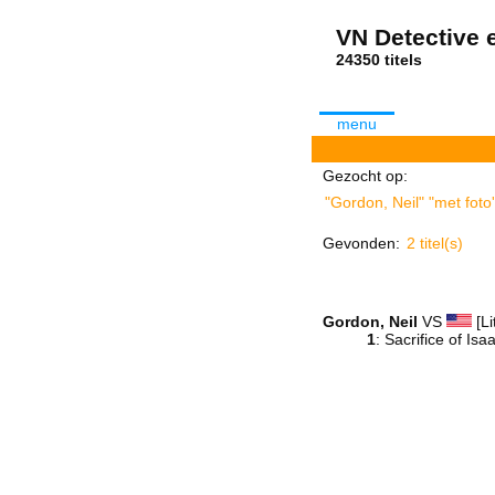
VN Detective e
24350 tit
menu
Gezocht op:
"Gordon, Neil" "met foto
Gevonden:
2 titel(s)
Gordon, Neil
VS
[Li
1
: Sacrifice of Isa