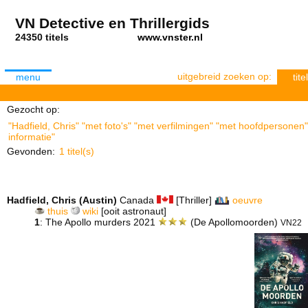
VN Detective en Thrillergids
24350 titels
www.vnster.nl
uitgebreid zoeken op:
menu
titel
Gezocht op:
"Hadfield, Chris" "met foto's" "met verfilmingen" "met hoofdpersonen"
informatie"
Gevonden:
1 titel(s)
Hadfield, Chris (Austin)
Canada
[Thriller]
oeuvre
thuis
wiki
[ooit astronaut]
1
: The Apollo murders 2021
(De Apollomoorden)
VN22