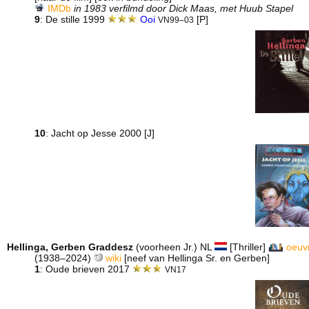
IMDb
in 1983 verfilmd door Dick Maas, met Huub Stapel
9
: De stille 1999
Ooi
[P]
VN99–03
10
: Jacht op Jesse 2000
[J]
Hellinga, Gerben Graddesz
(voorheen Jr.) NL
[Thriller]
oeuv
(1938–2024)
wiki
[neef van Hellinga Sr. en Gerben]
1
: Oude brieven 2017
VN17