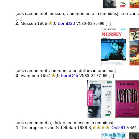
[ook samen met messen, vlammen en a in omnibus] 'Eén van de
[...]'
2
: Messen 1966
,0
BornD23
[T]
VN80–82 85–96
[ook samen met vlammen, a en dollars in omnibus]
3
: Vlammen 1967
,0
BornD45
[T]
VN80–82 87–96
[ook samen met a, dollars en messen in omnibus]
4
: De terugkeer van Sid Stefan 1989 3,
Ooi291
VN89–