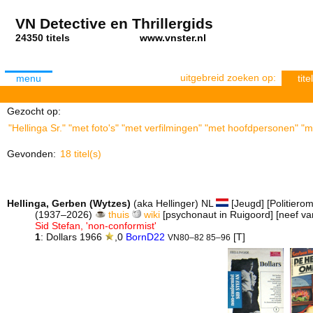
VN Detective en Thrillergids
24350 titels
www.vnster.nl
uitgebreid zoeken op:
menu
titel
Gezocht op:
"Hellinga Sr." "met foto's" "met verfilmingen" "met hoofdpersonen" "m
Gevonden:
18 titel(s)
Hellinga, Gerben (Wytzes)
(aka Hellinger) NL
[Jeugd] [Politierom
(1937–2026)
thuis
wiki
[psychonaut in Ruigoord] [neef va
Sid Stefan, 'non-conformist'
1
: Dollars 1966
,0
BornD22
[T]
VN80–82 85–96