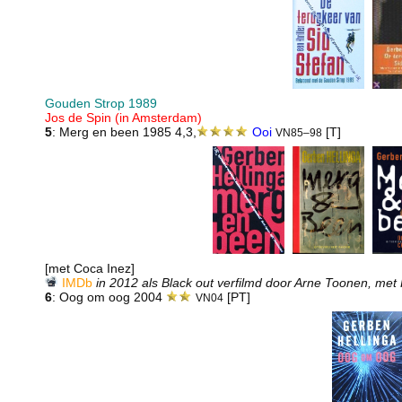
Gouden Strop 1989
Jos de Spin (in Amsterdam)
5
: Merg en been 1985 4,3,
Ooi
[T]
VN85–98
[met Coca Inez]
IMDb
in 2012 als Black out verfilmd door Arne Toonen, met
6
: Oog om oog 2004
[PT]
VN04