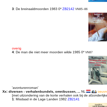
3
: De breinaaldmoorden 1983 0*
ZB2142
VN85–86
overig
4
: De man die niet meer moorden wilde 1985 0*
VN87
'avonturenroman'
Xx: diversen - verhalenbundels, omnibussen, ...
NL
oeuvr
[met uitzondering van de korte verhalen ook bij de afzonderli
1
: Misdaad in de Lage Landen 1982
ZB2141