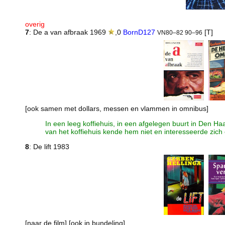
overig
7
: De a van afbraak 1969
,0
BornD127
[T]
VN80–82 90–96
[ook samen met dollars, messen en vlammen in omnibus]
In een leeg koffiehuis, in een afgelegen buurt in Den H
van het koffiehuis kende hem niet en interesseerde zich
8
: De lift 1983
[naar de film] [ook in bundeling]