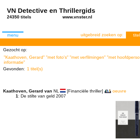
VN Detective en Thrillergids
24350 titels
www.vnster.nl
uitgebreid zoeken op:
menu
titel
Gezocht op:
"Kaathoven, Gerard" "met foto's" "met verfilmingen" "met hoofdperso
informatie"
Gevonden:
1 titel(s)
Kaathoven, Gerard van
NL
[Financiële thriller]
oeuvre
1
: De stilte van geld 2007