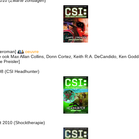
2010 (Zwarte zondagen)
tieroman]
oeuvre
e ook Max Allan Collins, Donn Cortez, Keith R.A. DeCandido, Ken Godda
 Preisler]
08 (CSI Headhunter)
t 2010 (Shocktherapie)