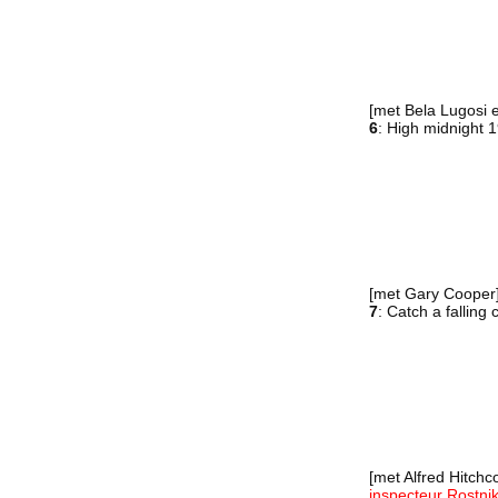
[met Bela Lugosi 
6
: High midnight 
[met Gary Cooper
7
: Catch a fallin
[met Alfred Hitchc
inspecteur Rostni