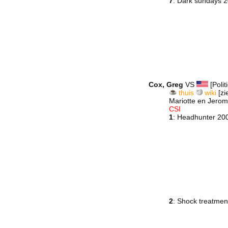
7
: Dark sundays 
Cox, Greg
VS
[Poli
thuis
wiki
[zi
Mariotte en Jerome
CSI
1
: Headhunter 20
2
: Shock treatmen