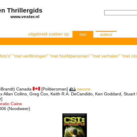
n Thrillergids
els
www.vnster.nl
uitgebreid zoeken op:
titel
auteur
foto's" "met verfilmingen" "met hoofdpersonen" "met verhalen" "met cit
eBrandt) Canada
[Politieroman]
oeuvre
x Allan Collins, Greg Cox, Keith R.A. DeCandido, Ken Goddard, Stuart 
r]
ratio Caine
 2006 (Noodweer)