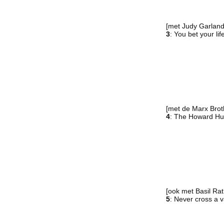
[met Judy Garland
3
: You bet your li
[met de Marx Brot
4
: The Howard Hu
[ook met Basil Rat
5
: Never cross a 