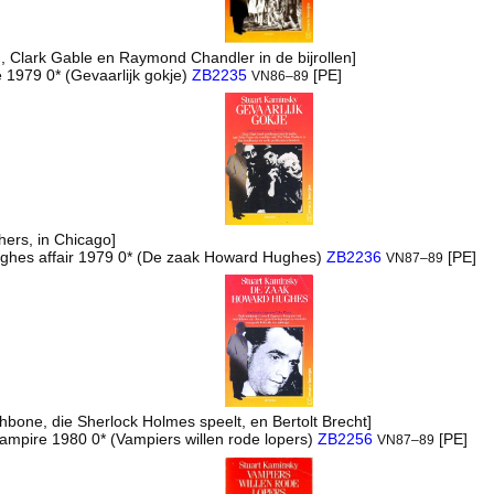
, Clark Gable en Raymond Chandler in de bijrollen]
fe 1979 0* (Gevaarlijk gokje)
ZB2235
[PE]
VN86–89
hers, in Chicago]
ghes affair 1979 0* (De zaak Howard Hughes)
ZB2236
[PE]
VN87–89
hbone, die Sherlock Holmes speelt, en Bertolt Brecht]
vampire 1980 0* (Vampiers willen rode lopers)
ZB2256
[PE]
VN87–89