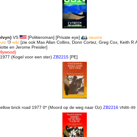
elvyn)
VS
[Politieroman] [Private eye]
oeuvre
huis
wiki
[zie ook Max Allan Collins, Donn Cortez, Greg Cox, Keith R
iotte en Jerome Preisler]
ollywood)
ar 1977 (Kogel voor een ster)
ZB2215
[PE]
yellow brick road 1977 0* (Moord op de weg naar Oz)
ZB2216
VN86–89