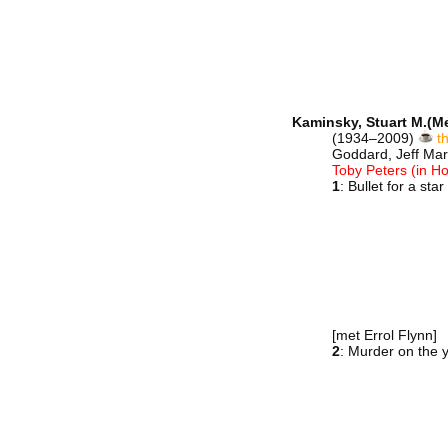
Kaminsky, Stuart M.(M
(1934–2009)
t
Goddard, Jeff Mar
Toby Peters (in H
1
: Bullet for a st
[met Errol Flynn]
2
: Murder on the 