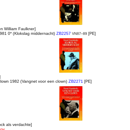
en William Faulkner]
1981 0* (Klokslag middernacht)
ZB2257
[PE]
VN87–89
]
g clown 1982 (Vangnet voor een clown)
ZB2271
[PE]
ock als verdachte]
kov