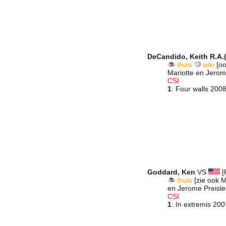
DeCandido, Keith R.A.
thuis
wiki
[oo
Mariotte en Jerome
CSI
1
: Four walls 200
Goddard, Ken
VS
[
thuis
[zie ook M
en Jerome Preisle
CSI
1
: In extremis 20