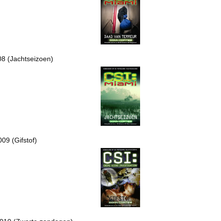
08 (Jachtseizoen)
2009 (Gifstof)