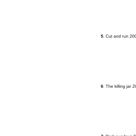
5
: Cut and run 20
6
: The killing jar 