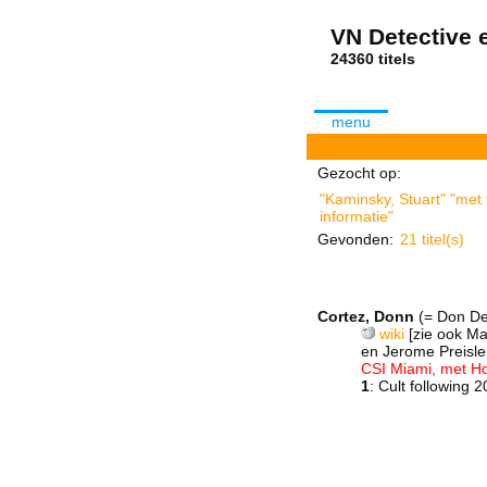
VN Detective e
24360 tit
menu
Gezocht op:
"Kaminsky, Stuart" "met 
informatie"
Gevonden:
21 titel(s)
Cortez, Donn
(= Don D
wiki
[zie ook Ma
en Jerome Preisle
CSI Miami, met Ho
1
: Cult following