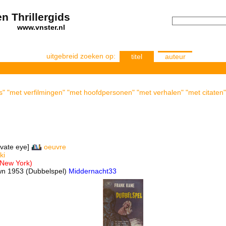
n Thrillergids
els
www.vnster.nl
uitgebreid zoeken op:
titel
auteur
s" "met verfilmingen" "met hoofdpersonen" "met verhalen" "met citaten"
ivate eye]
oeuvre
ki
 New York)
wn 1953 (Dubbelspel)
Middernacht33