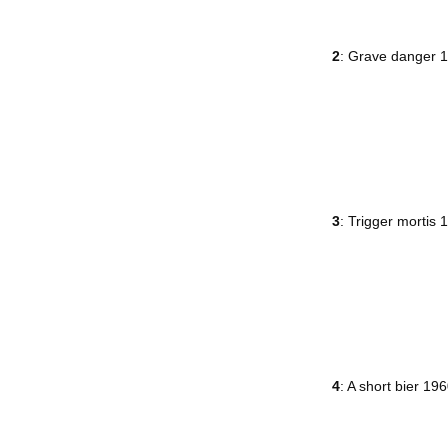
2
: Grave danger 
3
: Trigger mortis 
4
: A short bier 19