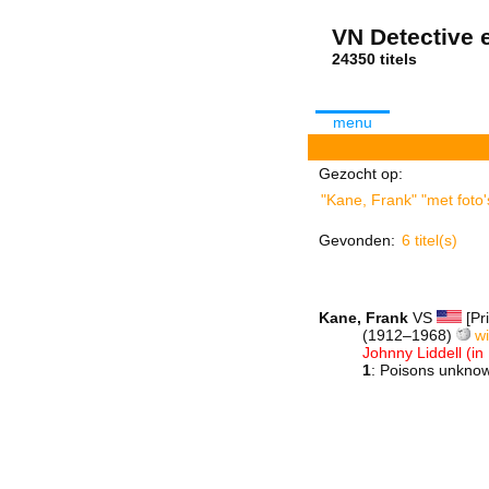
VN Detective e
24350 tit
menu
Gezocht op:
"Kane, Frank" "met foto'
Gevonden:
6 titel(s)
Kane, Frank
VS
[Pr
(1912–1968)
wi
Johnny Liddell (in
1
: Poisons unkno