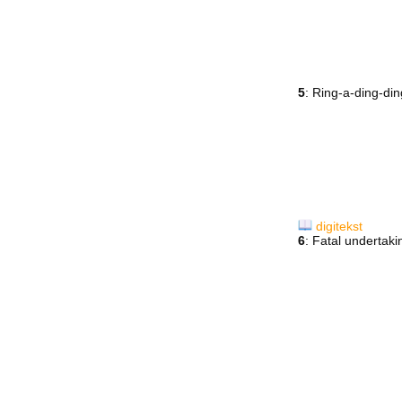
5
: Ring-a-ding-di
digitekst
6
: Fatal undertak