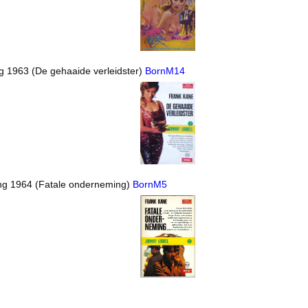
ng 1963 (De gehaaide verleidster)
BornM14
ing 1964 (Fatale onderneming)
BornM5