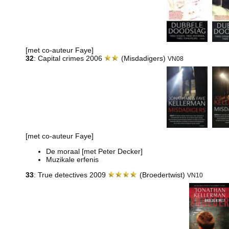
[met co-auteur Faye]
32
: Capital crimes 2006
(Misdadigers)
VN08
[met co-auteur Faye]
De moraal [met Peter Decker]
Muzikale erfenis
33
: True detectives 2009
(Broedertwist)
VN10