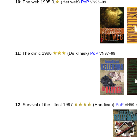
10
: The web 1995 0,
(Het web)
PoP
VN96–99
11
: The clinic 1996
(De kliniek)
PoP
VN97–98
12
: Survival of the fittest 1997
(Handicap)
PoP
VN99–