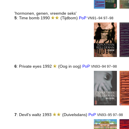
'hormonen, genen, vreemde seks'
5
: Time bomb 1990
(Tijdbom)
PoP
VN91–94 97–98
6
: Private eyes 1992
(Oog in oog)
PoP
VN93–94 97–98
7
: Devil's waltz 1993
(Duivelsdans)
PoP
VN93–95 97–98