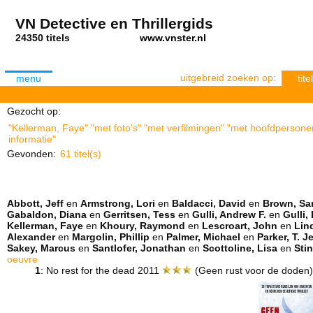
VN Detective en Thrillergids
24350 titels
www.vnster.nl
uitgebreid zoeken op:
menu
titel
Gezocht op:
"Kellerman, Faye" "met foto's" "met verfilmingen" "met hoofdpersonen
informatie"
Gevonden:
61 titel(s)
Abbott, Jeff
en
Armstrong, Lori
en
Baldacci, David
en
Brown, Sa
Gabaldon, Diana
en
Gerritsen, Tess
en
Gulli, Andrew F.
en
Gulli,
Kellerman, Faye
en
Khoury, Raymond
en
Lescroart, John
en
Lin
Alexander
en
Margolin, Phillip
en
Palmer, Michael
en
Parker, T. J
Sakey, Marcus
en
Santlofer, Jonathan
en
Scottoline, Lisa
en
Stin
oeuvre
1
: No rest for the dead 2011
(Geen rust voor de doden