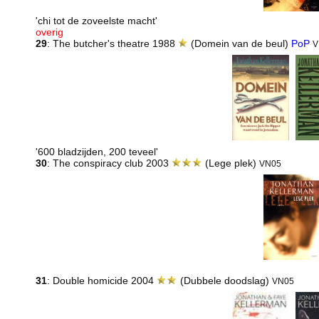
'chi tot de zoveelste macht'
overig
29
: The butcher's theatre 1988
(Domein van de beul)
PoP
V
'600 bladzijden, 200 teveel'
30
: The conspiracy club 2003
(Lege plek)
VN05
31
: Double homicide 2004
(Dubbele doodslag)
VN05