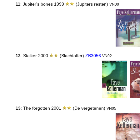
11
: Jupiter's bones 1999
(Jupiters resten)
VN00
12
: Stalker 2000
(Slachtoffer)
ZB3056
VN02
13
: The forgotten 2001
(De vergetenen)
VN05