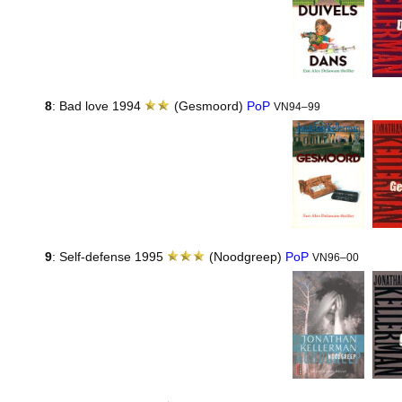
8
: Bad love 1994
(Gesmoord)
PoP
VN94–99
9
: Self-defense 1995
(Noodgreep)
PoP
VN96–00