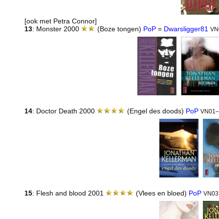
[ook met Petra Connor]
13
: Monster 2000
(Boze tongen)
PoP
=
Dwarsligger81
VN
14
: Doctor Death 2000
(Engel des doods)
PoP
VN01–
15
: Flesh and blood 2001
(Vlees en bloed)
PoP
VN03