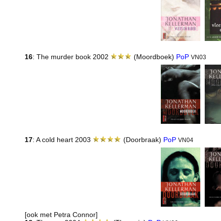
16
: The murder book 2002
(Moordboek)
PoP
VN03
17
: A cold heart 2003
(Doorbraak)
PoP
VN04
[ook met Petra Connor]