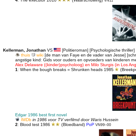
4
: The executor 2010
(Waarschuwing)
VN11
Kellerman, Jonathan
VS
[Politieroman] [Psychologische thriller] 
thuis
wiki
[de man van Faye en de vader van Jesse] [schree
angstige kind: Gids voor ouders en opvoeders van kinderen m
Alex Delaware ((kinder)psycholoog) en Milo Sturgis (in Los Ang
1
: When the bough breaks = Shrunken heads 1985
(Breekp
Edgar 1986 best first novel
IMDb
in 1986 voor TV verfilmd door Waris Hussein
2
: Blood test 1986
(Bloedband)
PoP
VN99–00