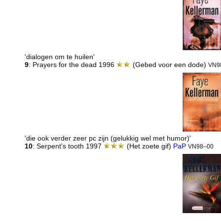
'dialogen om te huilen'
9
: Prayers for the dead 1996
(Gebed voor een dode)
VN9
'die ook verder zeer pc zijn (gelukkig wel met humor)'
10
: Serpent's tooth 1997
(Het zoete gif)
PaP
VN98–00