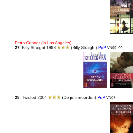
Petra Connor (in Los Angeles)
27
: Billy Straight 1998
(Billy Straight)
PoP
VN99–00
28
: Twisted 2004
(De juni moorden)
PoP
VN07