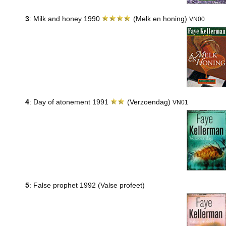
3
: Milk and honey 1990
(Melk en honing)
VN00
4
: Day of atonement 1991
(Verzoendag)
VN01
5
: False prophet 1992 (Valse profeet)