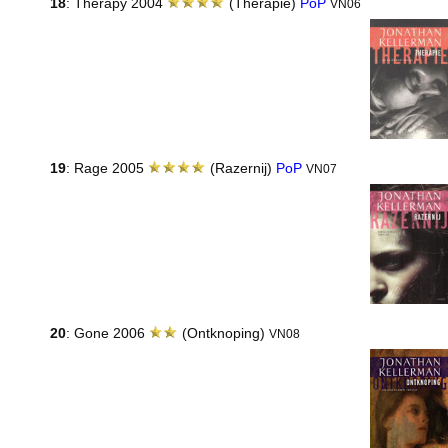
18
: Therapy 2004
(Therapie)
PoP
VN06
19
: Rage 2005
(Razernij)
PoP
VN07
20
: Gone 2006
(Ontknoping)
VN08