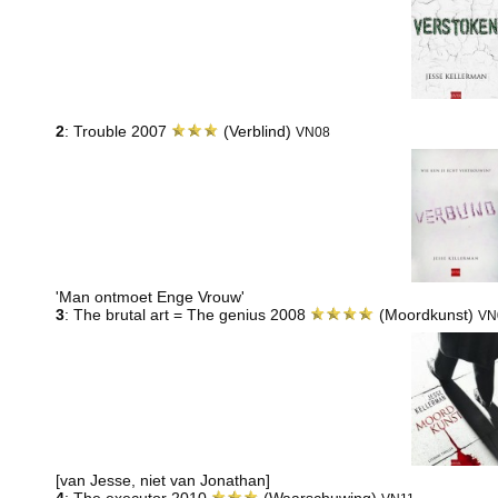
2
: Trouble 2007
(Verblind)
VN08
'Man ontmoet Enge Vrouw'
3
: The brutal art = The genius 2008
(Moordkunst)
VN
[van Jesse, niet van Jonathan]