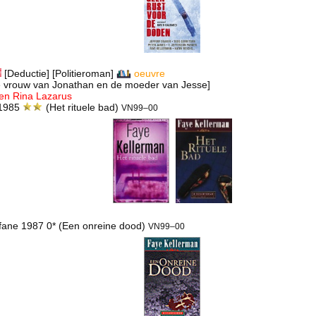
[Deductie] [Politieroman]
oeuvre
 vrouw van Jonathan en de moeder van Jesse]
 en Rina Lazarus
h 1985
(Het rituele bad)
VN99–00
ofane 1987 0* (Een onreine dood)
VN99–00