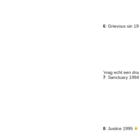
6
: Grievous sin 1
'mag echt een dra
7
: Sanctuary 199
8
: Justice 1995