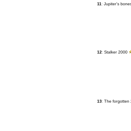
11
: Jupiter's bon
12
: Stalker 2000
13
: The forgotte