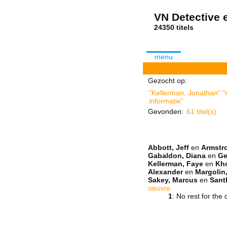
VN Detective e
24350 tit
menu
Gezocht op:
"Kellerman, Jonathan" "m
informatie"
Gevonden:
61 titel(s)
Abbott, Jeff
en
Armstro
Gabaldon, Diana
en
Ge
Kellerman, Faye
en
Kh
Alexander
en
Margolin,
Sakey, Marcus
en
Sant
oeuvre
1
: No rest for th