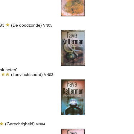
993
(De doodzonde)
VN05
ak heten'
4
(Toevluchtsoord)
VN03
(Gerechtigheid)
VN04