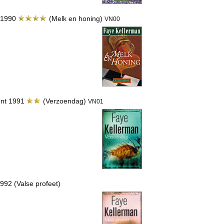
y 1990
(Melk en honing)
VN00
ent 1991
(Verzoendag)
VN01
1992 (Valse profeet)