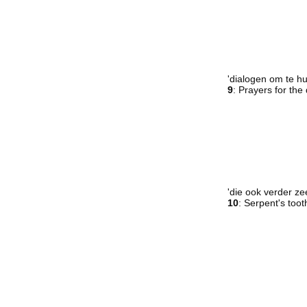
'dialogen om te hu
9
: Prayers for th
'die ook verder ze
10
: Serpent's too