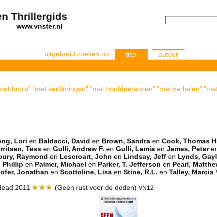
n Thrillergids
els
www.vnster.nl
uitgebreid zoeken op:
titel
auteur
et foto's" "met verfilmingen" "met hoofdpersonen" "met verhalen" "met
ng, Lori
en
Baldacci, David
en
Brown, Sandra
en
Cook, Thomas H
rritsen, Tess
en
Gulli, Andrew F.
en
Gulli, Lamia
en
James, Peter
e
oury, Raymond
en
Lescroart, John
en
Lindsay, Jeff
en
Lynds, Gay
 Phillip
en
Palmer, Michael
en
Parker, T. Jefferson
en
Pearl, Matth
lofer, Jonathan
en
Scottoline, Lisa
en
Stine, R.L.
en
Talley, Marcia
e dead 2011
(Geen rust voor de doden)
VN12