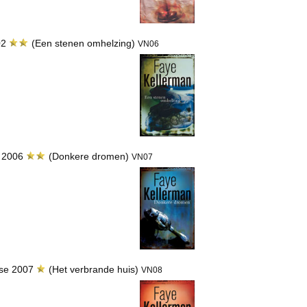
02
(Een stenen omhelzing)
VN06
s 2006
(Donkere dromen)
VN07
use 2007
(Het verbrande huis)
VN08