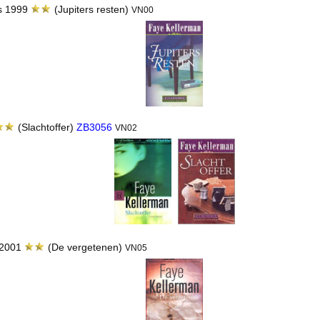
es 1999
(Jupiters resten)
VN00
(Slachtoffer)
ZB3056
VN02
n 2001
(De vergetenen)
VN05