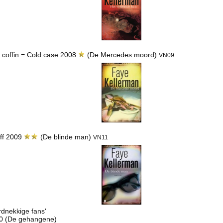
 coffin = Cold case 2008
(De Mercedes moord)
VN09
uff 2009
(De blinde man)
VN11
rdnekkige fans'
0 (De gehangene)