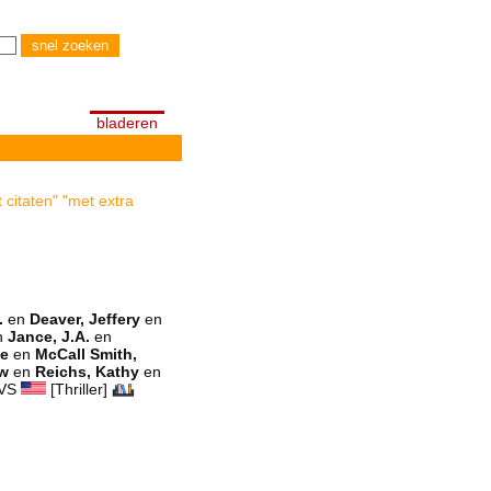
bladeren
 citaten" "met extra
.
en
Deaver, Jeffery
en
n
Jance, J.A.
en
le
en
McCall Smith,
ew
en
Reichs, Kathy
en
VS
[Thriller]