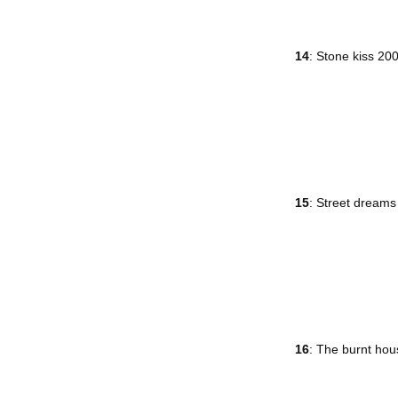
14
: Stone kiss 20
15
: Street dream
16
: The burnt ho