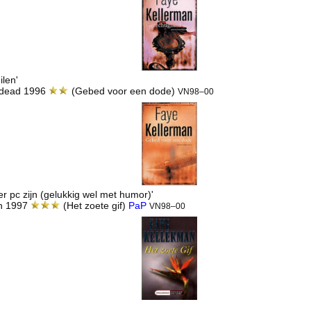
ilen'
e dead 1996
(Gebed voor een dode)
VN98–00
er pc zijn (gelukkig wel met humor)'
th 1997
(Het zoete gif)
PaP
VN98–00