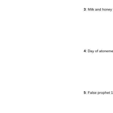
3
: Milk and hone
4
: Day of atonem
5
: False prophet 