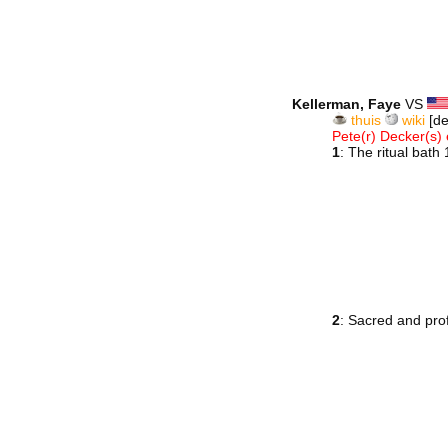
Kellerman, Faye
VS
thuis
wiki
[de
Pete(r) Decker(s)
1
: The ritual bat
2
: Sacred and pr