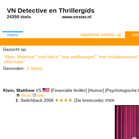
VN Detective en Thrillergids
24350 titels
www.vnster.nl
uitgebreid zoeken op:
menu
titel
Gezocht op:
"Klein, Matthew" "met foto's" "met verfilmingen" "met hoofdpersonen"
informatie"
Gevonden:
2 titel(s)
Klein, Matthew
VS
[Financiële thriller] [Humor] [Psychologische thr
thuis
wiki
1
: Switchback 2006
(De breincode)
VN06