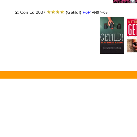
2
: Con Ed 2007
(Getild!)
PoP
VN07–09