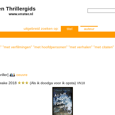
n Thrillergids
els
www.vnster.nl
uitgebreid zoeken op:
titel
auteur
s" "met verfilmingen" "met hoofdpersonen" "met verhalen" "met citaten" 
riller]
oeuvre
 I wake 2018
(Als ik doodga voor ik opsta)
VN18