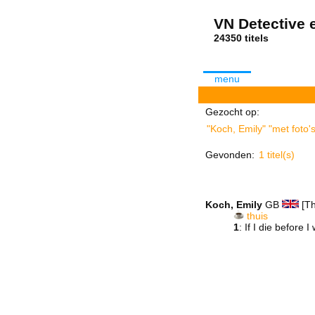
VN Detective e
24350 tit
menu
Gezocht op:
"Koch, Emily" "met foto'
Gevonden:
1 titel(s)
Koch, Emily
GB
[Th
thuis
1
: If I die before