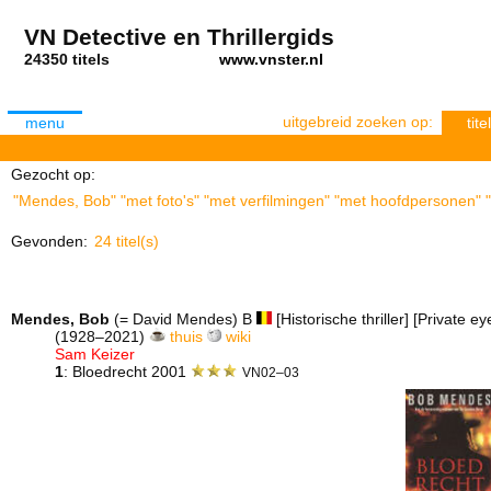
VN Detective en Thrillergids
24350 titels
www.vnster.nl
uitgebreid zoeken op:
menu
titel
Gezocht op:
"Mendes, Bob" "met foto's" "met verfilmingen" "met hoofdpersonen" "m
Gevonden:
24 titel(s)
Mendes, Bob
(= David Mendes) B
[Historische thriller] [Private eye
(1928–2021)
thuis
wiki
Sam Keizer
1
: Bloedrecht 2001
VN02–03