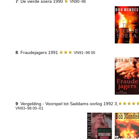
7
: De vierde soera 1990
VN90–96
8
: Fraudejagers 1991
VN91–98 00
9
: Vergelding - Voorspel tot Saddams oorlog 1992 3,
VN93–98 00–01