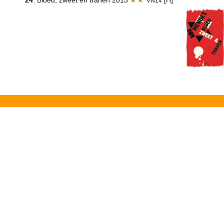
24
: Bloed, zweet en tranen 2013
[H]
VN14