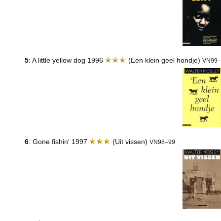
5
: A little yellow dog 1996
(Een klein geel hondje)
VN99–
6
: Gone fishin' 1997
(Uit vissen)
VN98–99