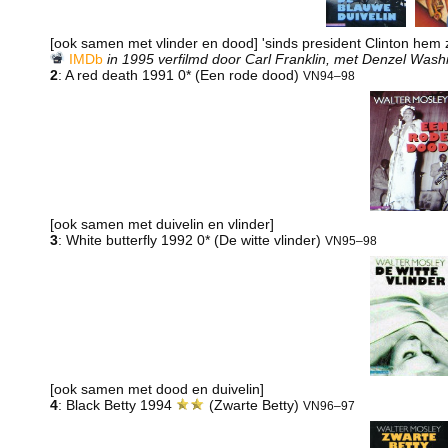
[ook samen met vlinder en dood] 'sinds president Clinton hem
IMDb
in 1995 verfilmd door Carl Franklin, met Denzel Wash
2
: A red death 1991 0* (Een rode dood)
VN94–98
[ook samen met duivelin en vlinder]
3
: White butterfly 1992 0* (De witte vlinder)
VN95–98
[ook samen met dood en duivelin]
4
: Black Betty 1994
(Zwarte Betty)
VN96–97