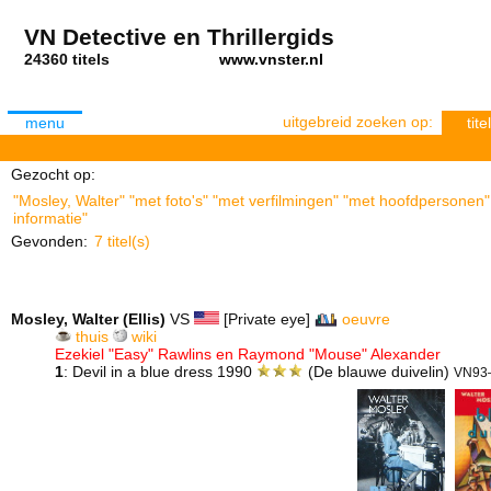
VN Detective en Thrillergids
24360 titels
www.vnster.nl
uitgebreid zoeken op:
menu
titel
Gezocht op:
"Mosley, Walter" "met foto's" "met verfilmingen" "met hoofdpersonen"
informatie"
Gevonden:
7 titel(s)
Mosley, Walter (Ellis)
VS
[Private eye]
oeuvre
thuis
wiki
Ezekiel "Easy" Rawlins en Raymond "Mouse" Alexander
1
: Devil in a blue dress 1990
(De blauwe duivelin)
VN93