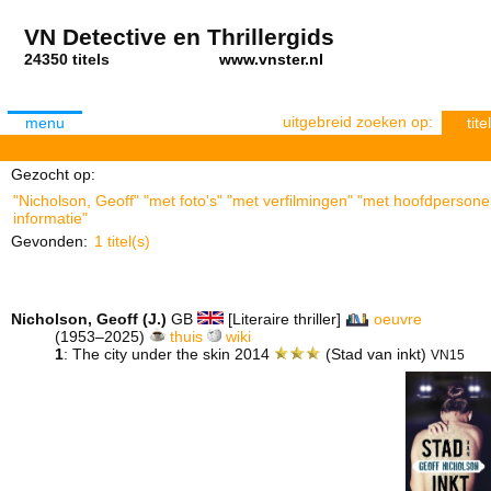
VN Detective en Thrillergids
24350 titels
www.vnster.nl
uitgebreid zoeken op:
menu
titel
Gezocht op:
"Nicholson, Geoff" "met foto's" "met verfilmingen" "met hoofdpersone
informatie"
Gevonden:
1 titel(s)
Nicholson, Geoff (J.)
GB
[Literaire thriller]
oeuvre
(1953–2025)
thuis
wiki
1
: The city under the skin 2014
(Stad van inkt)
VN15