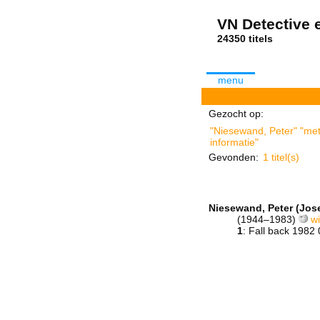
VN Detective e
24350 tit
menu
Gezocht op:
"Niesewand, Peter" "met 
informatie"
Gevonden:
1 titel(s)
Niesewand, Peter (Jos
(1944–1983)
wi
1
: Fall back 1982