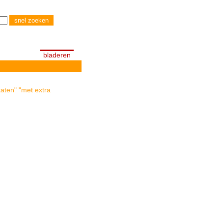
bladeren
taten" "met extra