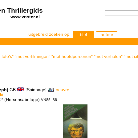
n Thrillergids
els
www.vnster.nl
uitgebreid zoeken op:
titel
auteur
foto's" "met verfilmingen" "met hoofdpersonen" "met verhalen" "met ci
eph)
GB
[Spionage]
oeuvre
ki
 0* (Hersensabotage)
VN85–86