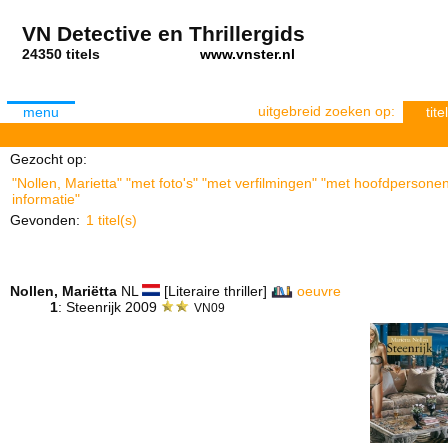
VN Detective en Thrillergids
24350 titels
www.vnster.nl
uitgebreid zoeken op:
menu
titel
Gezocht op:
"Nollen, Marietta" "met foto's" "met verfilmingen" "met hoofdpersonen
informatie"
Gevonden:
1 titel(s)
Nollen, Mariëtta
NL
[Literaire thriller]
oeuvre
1
: Steenrijk 2009
VN09