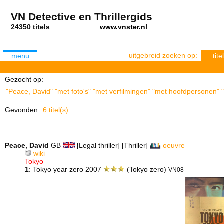
VN Detective en Thrillergids
24350 titels
www.vnster.nl
uitgebreid zoeken op:
menu
titel
Gezocht op:
"Peace, David" "met foto's" "met verfilmingen" "met hoofdpersonen" "
Gevonden:
6 titel(s)
Peace, David
GB
[Legal thriller] [Thriller]
oeuvre
wiki
Tokyo
1
: Tokyo year zero 2007
(Tokyo zero)
VN08