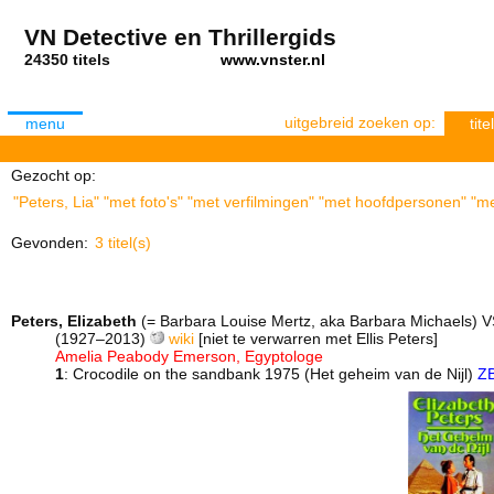
VN Detective en Thrillergids
24350 titels
www.vnster.nl
uitgebreid zoeken op:
menu
titel
Gezocht op:
"Peters, Lia" "met foto's" "met verfilmingen" "met hoofdpersonen" "me
Gevonden:
3 titel(s)
Peters, Elizabeth
(= Barbara Louise Mertz, aka Barbara Michaels) 
(1927–2013)
wiki
[niet te verwarren met Ellis Peters]
Amelia Peabody Emerson, Egyptologe
1
: Crocodile on the sandbank 1975 (Het geheim van de Nijl)
Z