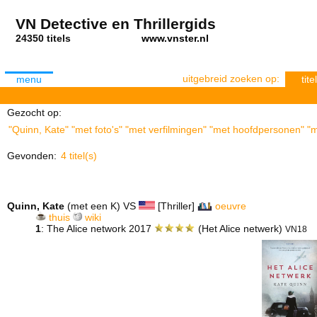
VN Detective en Thrillergids
24350 titels
www.vnster.nl
uitgebreid zoeken op:
menu
titel
Gezocht op:
"Quinn, Kate" "met foto's" "met verfilmingen" "met hoofdpersonen" "m
Gevonden:
4 titel(s)
Quinn, Kate
(met een K) VS
[Thriller]
oeuvre
thuis
wiki
1
: The Alice network 2017
(Het Alice netwerk)
VN18