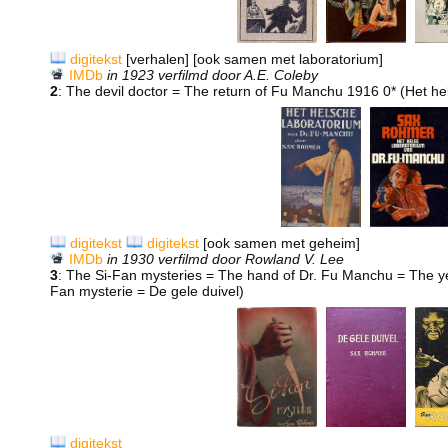
digitekst
[verhalen] [ook samen met laboratorium]
IMDb
in 1923 verfilmd door A.E. Coleby
2
: The devil doctor = The return of Fu Manchu 1916 0* (Het h
digitekst
digitekst
[ook samen met geheim]
IMDb
in 1930 verfilmd door Rowland V. Lee
3
: The Si-Fan mysteries = The hand of Dr. Fu Manchu = The ye
Fan mysterie = De gele duivel)
digitekst