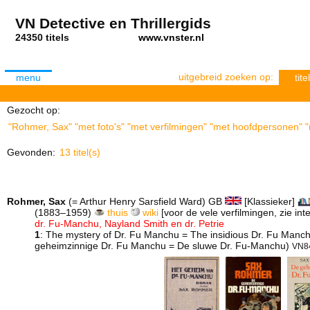
VN Detective en Thrillergids
24350 titels
www.vnster.nl
uitgebreid zoeken op:
menu
titel
Gezocht op:
"Rohmer, Sax" "met foto's" "met verfilmingen" "met hoofdpersonen" "m
Gevonden:
13 titel(s)
Rohmer, Sax
(= Arthur Henry Sarsfield Ward) GB
[Klassieker]
(1883–1959)
thuis
wiki
[voor de vele verfilmingen, zie int
dr. Fu-Manchu, Nayland Smith en dr. Petrie
1
: The mystery of Dr. Fu Manchu = The insidious Dr. Fu Man
geheimzinnige Dr. Fu Manchu = De sluwe Dr. Fu-Manchu)
VN8