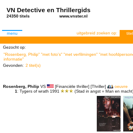
VN Detective en Thrillergids
24350 titels
www.vnster.nl
uitgebreid zoeken op:
menu
titel
Gezocht op:
"Rosenberg, Philip" "met foto's" "met verfilmingen" "met hoofdperson
informatie"
Gevonden:
2 titel(s)
Rosenberg, Philip
VS
[Financiële thriller] [Thriller]
oeuvre
1
: Tygers of wrath 1991
(Stad in angst = Man en mach