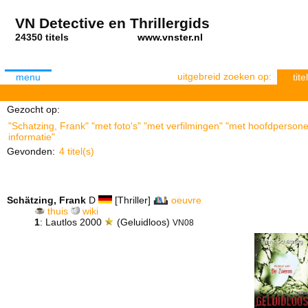
VN Detective en Thrillergids
24350 titels
www.vnster.nl
uitgebreid zoeken op:
menu
titel
Gezocht op:
"Schatzing, Frank" "met foto's" "met verfilmingen" "met hoofdpersone
informatie"
Gevonden:
4 titel(s)
Schätzing, Frank
D
[Thriller]
oeuvre
thuis
wiki
1
: Lautlos 2000
(Geluidloos)
VN08