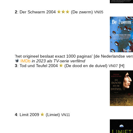
2
: Der Schwarm 2004
(De zwerm)
VN05
'het origineel beslaat exact 1000 paginas' [de Nederlandse ver
IMDb
in 2023 als TV-serie verfilmd
3
: Tod und Teufel 2004
(De dood en de duivel)
[H]
VN07
4
: Limit 2009
(Limiet)
VN11