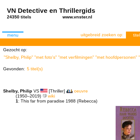
VN Detective en Thrillergids
24350 titels
www.vnster.nl
uitgebreid zoeken op:
menu
titel
Gezocht op:
"Shelby, Philip" "met foto's" "met verfilmingen" "met hoofdpersonen" 
Gevonden:
5 titel(s)
Shelby, Philip
VS
[Thriller]
oeuvre
(1950–2019)
wiki
1
: This far from paradise 1988 (Rebecca)