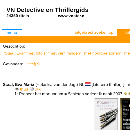
VN Detective en Thrillergids
24350 titels
www.vnster.nl
uitgebreid zoeken op:
menu
titel
Gezocht op:
"Staal, Eva" "met foto's" "met verfilmingen" "met hoofdpersonen" "met
Gevonden:
1 titel(s)
Staal, Eva Maria
(= Saskia van der Jagt) NL
[Literaire thriller] [Thr
thuis
wiki
1
: Probeer het mortuarium = Schieten verleer ik nooit 2007