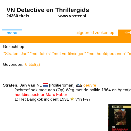
VN Detective en Thrillergids
24360 titels
www.vnster.nl
uitgebreid zoeken op:
menu
titel
Gezocht op:
"Straten, Jan" "met foto's" "met verfilmingen" "met hoofdpersonen" "m
Gevonden:
6 titel(s)
Straten, Jan van
NL
[Politieroman]
oeuvre
[schreef ook mee aan (Op) Weg met de politie 1964 en Agentj
hoofdinspecteur Marc Faber
1
: Het Bangkok incident 1991
VN91–97