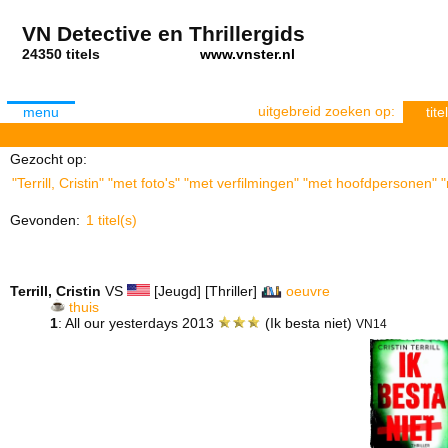
VN Detective en Thrillergids
24350 titels
www.vnster.nl
uitgebreid zoeken op:
menu
titel
Gezocht op:
"Terrill, Cristin" "met foto's" "met verfilmingen" "met hoofdpersonen" 
Gevonden:
1 titel(s)
Terrill, Cristin
VS
[Jeugd] [Thriller]
oeuvre
thuis
1
: All our yesterdays 2013
(Ik besta niet)
VN14