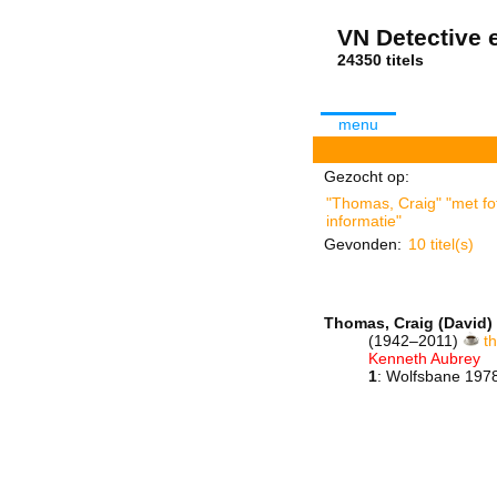
VN Detective e
24350 tit
menu
Gezocht op:
"Thomas, Craig" "met fo
informatie"
Gevonden:
10 titel(s)
Thomas, Craig (David)
(1942–2011)
t
Kenneth Aubrey
1
: Wolfsbane 197