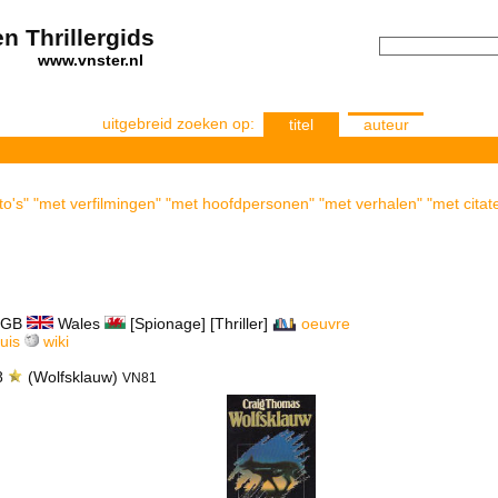
n Thrillergids
els
www.vnster.nl
uitgebreid zoeken op:
titel
auteur
to's" "met verfilmingen" "met hoofdpersonen" "met verhalen" "met citat
GB
Wales
[Spionage] [Thriller]
oeuvre
huis
wiki
8
(Wolfsklauw)
VN81