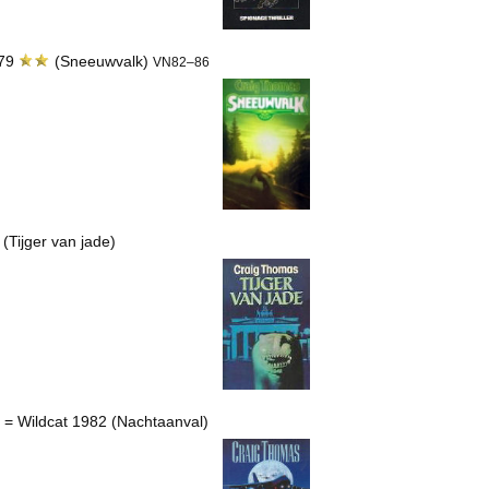
979
(Sneeuwvalk)
VN82–86
 (Tijger van jade)
ts = Wildcat 1982 (Nachtaanval)