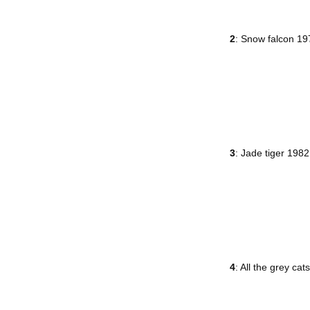
2
: Snow falcon 1
3
: Jade tiger 1982
4
: All the grey ca