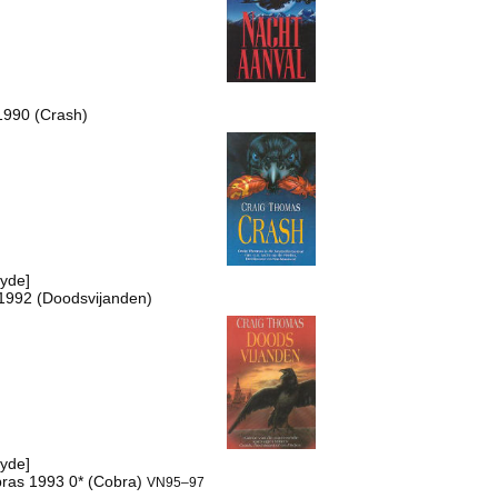
 1990 (Crash)
Hyde]
 1992 (Doodsvijanden)
Hyde]
obras 1993 0* (Cobra)
VN95–97