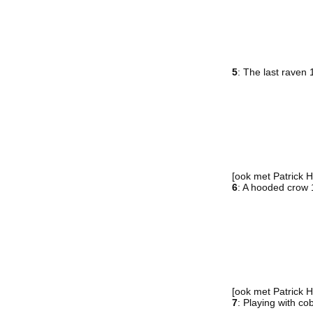
5
: The last raven
[ook met Patrick 
6
: A hooded crow
[ook met Patrick 
7
: Playing with c