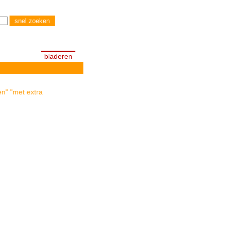
bladeren
en" "met extra