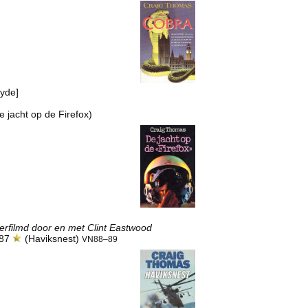
Hyde]
e jacht op de Firefox)
erfilmd door en met Clint Eastwood
987
(Haviksnest)
VN88–89