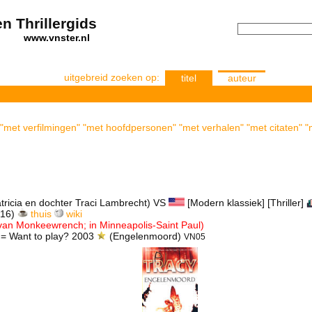
n Thrillergids
els
www.vnster.nl
uitgebreid zoeken op:
titel
auteur
s" "met verfilmingen" "met hoofdpersonen" "met verhalen" "met citaten" "
ricia en dochter Traci Lambrecht) VS
[Modern klassiek] [Thriller]
016)
thuis
wiki
an Monkeewrench; in Minneapolis-Saint Paul)
= Want to play? 2003
(Engelenmoord)
VN05