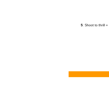
5
: Shoot to thrill =