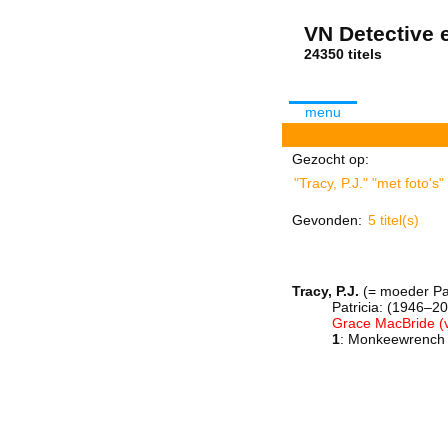
VN Detective e
24350 tit
menu
Gezocht op:
"Tracy, P.J." "met foto'
Gevonden:
5 titel(s)
Tracy, P.J.
(= moeder Pat
Patricia: (1946–2
Grace MacBride (v
1
: Monkeewrench 