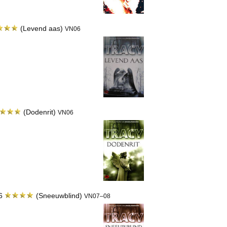
(Levend aas)
VN06
(Dodenrit)
VN06
06
(Sneeuwblind)
VN07–08