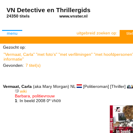
VN Detective en Thrillergids
24350 titels
www.vnster.nl
uitgebreid zoeken op:
menu
titel
Gezocht op:
"Vermaat, Carla" "met foto's" "met verfilmingen" "met hoofdpersonen"
informatie"
Gevonden:
7 titel(s)
Vermaat, Carla
(aka Mary Morgan) NL
[Politieroman] [Thriller]
wiki
Barbara, politievrouw
1
: In beeld 2008 0*
VN09