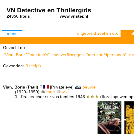
VN Detective en Thrillergids
24350 titels
www.vnster.nl
uitgebreid zoeken op:
menu
titel
Gezocht op:
"Vian, Boris" "met foto's" "met verfilmingen" "met hoofdpersonen" "me
Gevonden:
3 titel(s)
Vian, Boris (Paul)
F
[Private eye]
oeuvre
(1920–1959)
thuis
wiki
1
: J'irai cracher sur vos tombes 1946
(Ik zal spuwen op 