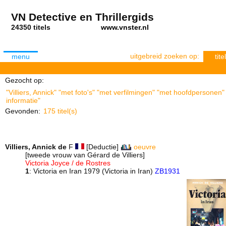
VN Detective en Thrillergids
24350 titels
www.vnster.nl
uitgebreid zoeken op:
menu
titel
Gezocht op:
"Villiers, Annick" "met foto's" "met verfilmingen" "met hoofdpersonen"
informatie"
Gevonden:
175 titel(s)
Villiers, Annick de
F
[Deductie]
oeuvre
[tweede vrouw van Gérard de Villiers]
Victoria Joyce / de Rostres
1
: Victoria en Iran 1979 (Victoria in Iran)
ZB1931