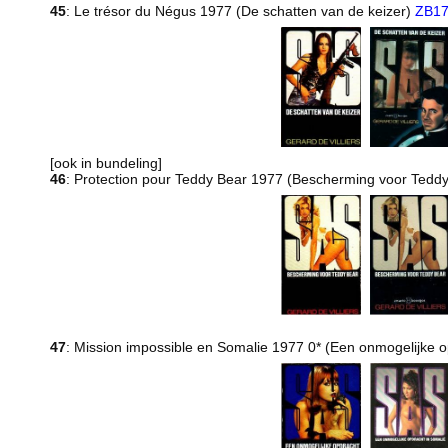
45
: Le trésor du Négus 1977 (De schatten van de keizer)
ZB1
[ook in bundeling]
46
: Protection pour Teddy Bear 1977 (Bescherming voor Tedd
47
: Mission impossible en Somalie 1977 0* (Een onmogelijke o