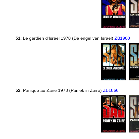
51
: Le gardien d'Israël 1978 (De engel van Israël)
ZB1900
52
: Panique au Zaire 1978 (Paniek in Zaire)
ZB1866