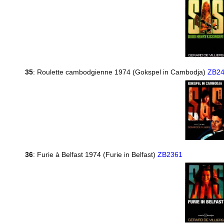
35
: Roulette cambodgienne 1974 (Gokspel in Cambodja)
ZB2
36
: Furie à Belfast 1974 (Furie in Belfast)
ZB2361