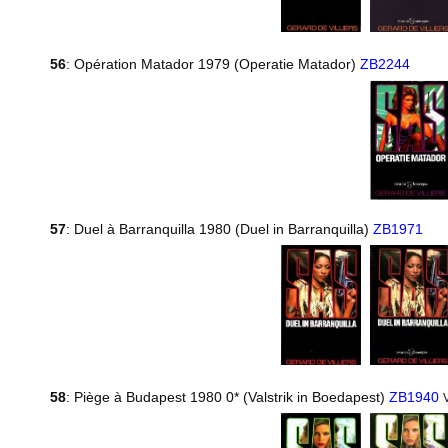
56
: Opération Matador 1979 (Operatie Matador)
ZB2244
57
: Duel à Barranquilla 1980 (Duel in Barranquilla)
ZB1971
58
: Piège à Budapest 1980 0* (Valstrik in Boedapest)
ZB1940