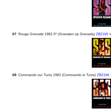
67
: Rouge Grenade 1982 0* (Granaten op Grenada)
ZB2165
V
68
: Commando sur Tunis 1982 (Commando in Tunis)
ZB2166