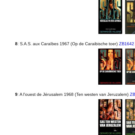
8
: S.A.S. aux Caraïbes 1967 (Op de Caraibische toer)
ZB1642
9
: A l'ouest de Jérusalem 1968 (Ten westen van Jeruzalem)
ZB