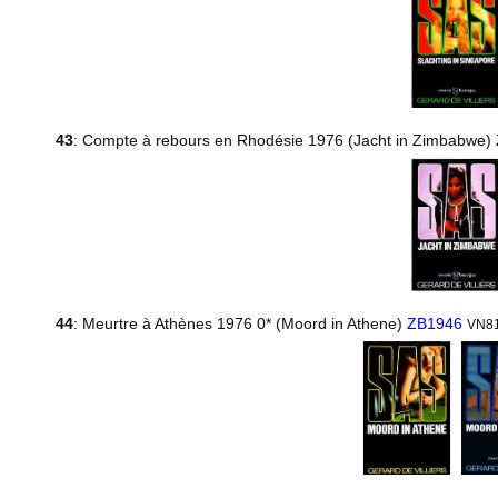
43
: Compte à rebours en Rhodésie 1976 (Jacht in Zimbabwe)
44
: Meurtre à Athènes 1976 0* (Moord in Athene)
ZB1946
VN8