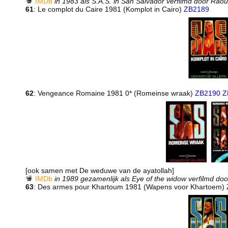
IMDb
in 1983 als S.A.S. in San Salvador verfilmd door Rao
61
: Le complot du Caire 1981 (Komplot in Cairo)
ZB2189
62
: Vengeance Romaine 1981 0* (Romeinse wraak)
ZB2190
Z
[ook samen met De weduwe van de ayatollah]
IMDb
in 1989 gezamenlijk als Eye of the widow verfilmd d
63
: Des armes pour Khartoum 1981 (Wapens voor Khartoem)