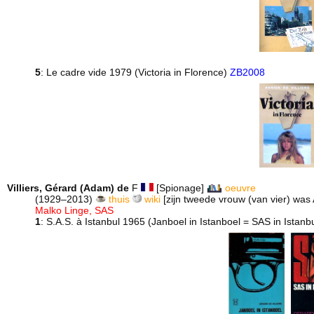
5
: Le cadre vide 1979 (Victoria in Florence)
ZB2008
Villiers, Gérard (Adam) de
F
[Spionage]
oeuvre
(1929–2013)
thuis
wiki
[zijn tweede vrouw (van vier) was 
Malko Linge, SAS
1
: S.A.S. à Istanbul 1965 (Janboel in Istanboel = SAS in Istanb