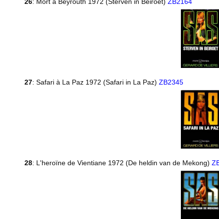
26
: Mort à Beyrouth 1972 (Sterven in Beiroet)
ZB2164
27
: Safari à La Paz 1972 (Safari in La Paz)
ZB2345
28
: L'heroïne de Vientiane 1972 (De heldin van de Mekong)
Z