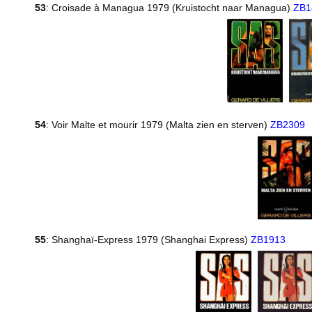
53
: Croisade à Managua 1979 (Kruistocht naar Managua)
ZB1
54
: Voir Malte et mourir 1979 (Malta zien en sterven)
ZB2309
55
: Shanghaï-Express 1979 (Shanghai Express)
ZB1913