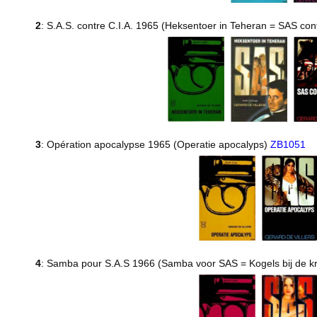
2
: S.A.S. contre C.I.A. 1965 (Heksentoer in Teheran = SAS con
3
: Opération apocalypse 1965 (Operatie apocalyps)
ZB1051
4
: Samba pour S.A.S 1966 (Samba voor SAS = Kogels bij de 