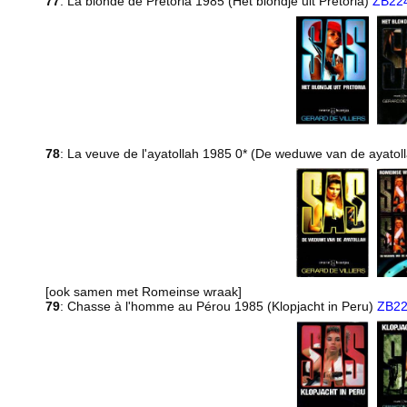
77
: La blonde de Prétoria 1985 (Het blondje uit Pretoria)
ZB22
78
: La veuve de l'ayatollah 1985 0* (De weduwe van de ayatol
[ook samen met Romeinse wraak]
79
: Chasse à l'homme au Pérou 1985 (Klopjacht in Peru)
ZB2