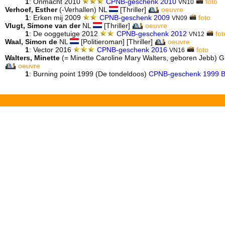
1
: Onmacht 2010
CPNB-geschenk 2010
foto
VN10
Verhoef, Esther
(-Verhallen) NL
[Thriller]
oeuvre
1
: Erken mij 2009
CPNB-geschenk 2009
foto
VN09
Vlugt, Simone van der
NL
[Thriller]
oeuvre
1
: De ooggetuige 2012
CPNB-geschenk 2012
fot
VN12
Waal, Simon de
NL
[Politieroman] [Thriller]
oeuvre
1
: Vector 2016
CPNB-geschenk 2016
foto
VN16
Walters, Minette
(= Minette Caroline Mary Walters, geboren Jebb) 
oeuvre
1
: Burning point 1999 (De tondeldoos)
CPNB-geschenk 1999
B