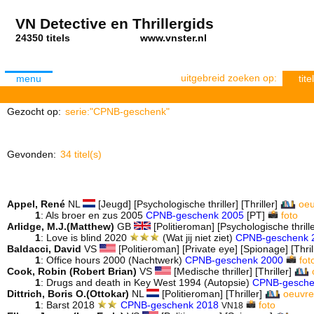
VN Detective en Thrillergids
24350 titels
www.vnster.nl
uitgebreid zoeken op:
menu
titel
Gezocht op:
serie:"CPNB-geschenk"
Gevonden:
34 titel(s)
Appel, René
NL
[Jeugd] [Psychologische thriller] [Thriller]
oeu
1
: Als broer en zus 2005
CPNB-geschenk 2005
[PT]
foto
Arlidge, M.J.(Matthew)
GB
[Politieroman] [Psychologische thriller
1
: Love is blind 2020
(Wat jij niet ziet)
CPNB-geschenk 
Baldacci, David
VS
[Politieroman] [Private eye] [Spionage] [Thril
1
: Office hours 2000 (Nachtwerk)
CPNB-geschenk 2000
fot
Cook, Robin (Robert Brian)
VS
[Medische thriller] [Thriller]
1
: Drugs and death in Key West 1994 (Autopsie)
CPNB-gesche
Dittrich, Boris O.(Ottokar)
NL
[Politieroman] [Thriller]
oeuvre
1
: Barst 2018
CPNB-geschenk 2018
foto
VN18