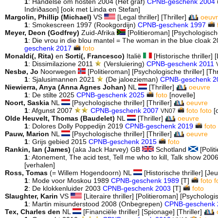
1
: Händelse om hösten 2004 (Het graf)
CPNB-geschenk 2004
Indriðason] [ook met Linda en Stefan]
Margolin, Phillip (Michael)
VS
[Legal thriller] [Thriller]
oeuv
1
: Smokescreen 1997 (Rookgordijn)
CPNB-geschenk 1997
Meyer, Deon (Godfrey)
Zuid-Afrika
[Politieroman] [Psychologische 
1
: Die vrou in die blou mantel = The woman in the blue cloak
geschenk 2017
foto
Monaldi(, Rita)
en
Sorti(, Francesco)
Italië
[Historische thriller] [
1
: Dissimilazione 2011
(Versluiering)
CPNB-geschenk 2011
Nesbø, Jo
Noorwegen
[Politieroman] [Psychologische thriller] [Thr
1
: Sjalusimannen 2021
(De jaloezieman)
CPNB-geschenk 2
Niewierra, Anya (Anna Agnes Johan)
NL
[Thriller]
oeuvre
1
: De stilte 2025
CPNB-geschenk 2025
foto
[novelle]
Noort, Saskia
NL
[Psychologische thriller] [Thriller]
oeuvre
1
: Afgunst 2007
CPNB-geschenk 2007
foto
foto
[
VN07
Olde Heuvelt, Thomas (Baudelet)
NL
[Thriller]
oeuvre
1
: Dolores Dolly Poppedijn 2019
CPNB-geschenk 2019
foto
Pauw, Marion
NL
[Psychologische thriller] [Thriller]
oeuvre
1
: Grijs gebied 2015
CPNB-geschenk 2015
foto
Rankin, Ian (James)
(aka Jack Harvey) GB
Schotland
[Polit
1
: Atonement, The acid test, Tell me who to kill, Talk show 20
[verhalen]
Ross, Tomas
(= Willem Hogendoorn) NL
[Historische thriller] [Je
1
: Mode voor Moskou 1989
CPNB-geschenk 1989
[T]
foto
f
2
: De klokkenluider 2003
CPNB-geschenk 2003
[T]
foto
Slaughter, Karin
VS
[Literaire thriller] [Politieroman] [Psychologis
1
: Martin misunderstood 2008 (Onbegrepen)
CPNB-geschenk 
Tex, Charles den
NL
[Financiële thriller] [Spionage] [Thriller]