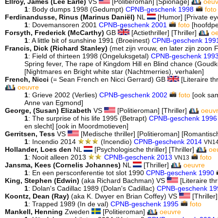
Ellroy, James (Lee Earle)
VS
[Politieroman] [Spionage]
oeuv
1
: Body dumps 1998 (Gedumpt)
CPNB-geschenk 1998
foto
Ferdinandusse, Rinus (Marinus Daniël)
NL
[Humor] [Private e
1
: Dovemansoren 2001
CPNB-geschenk 2001
foto
[hoofdpe
Forsyth, Frederick (McCarthy)
GB
[Actiethriller] [Thriller]
o
1
: A little bit of sunshine 1991 (Broeinest)
CPNB-geschenk 199
Francis, Dick (Richard Stanley)
(met zijn vrouw, en later zijn zoon 
1
: Field of thirteen 1998 (Ongeluksgetal)
CPNB-geschenk 199
Spring fever, The rape of Kingdom Hill en Blind chance (Goudko
[Nightmares en Bright white star (Nachtmerries), verhalen]
French, Nicci
(= Sean French en Nicci Gerrard) GB
[Literaire thr
oeuvre
1
: Grieve 2002 (Verlies)
CPNB-geschenk 2002
foto
[ook sam
Anne van Egmond]
George, (Susan) Elizabeth
VS
[Politieroman] [Thriller]
oeuv
1
: The surprise of his life 1995 (Betrapt)
CPNB-geschenk 1996
en slecht] [ook in Moordmotieven]
Gerritsen, Tess
VS
[Medische thriller] [Politieroman] [Romantische 
1
: Incendio 2014
(Incendio)
CPNB-geschenk 2014
VN1
Hollander, Loes den
NL
[Psychologische thriller] [Thriller]
oe
1
: Nooit alleen 2013
CPNB-geschenk 2013
foto
VN13
Jansma, Kees (Cornelis Johannes)
NL
[Thriller]
oeuvre
1
: En een persconferentie tot slot 1990
CPNB-geschenk 1990
King, Stephen (Edwin)
(aka Richard Bachman) VS
[Literaire thr
1
: Dolan's Cadillac 1989 (Dolan's Cadillac)
CPNB-geschenk 19
Koontz, Dean (Ray)
(aka K. Dwyer en Brian Coffey) VS
[Thriller
1
: Trapped 1989 (In de val)
CPNB-geschenk 1995
foto
Mankell, Henning
Zweden
[Politieroman]
oeuvre