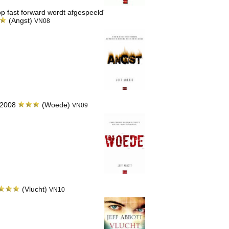
 op fast forward wordt afgespeeld'
(Angst)
VN08
n 2008
(Woede)
VN09
(Vlucht)
VN10