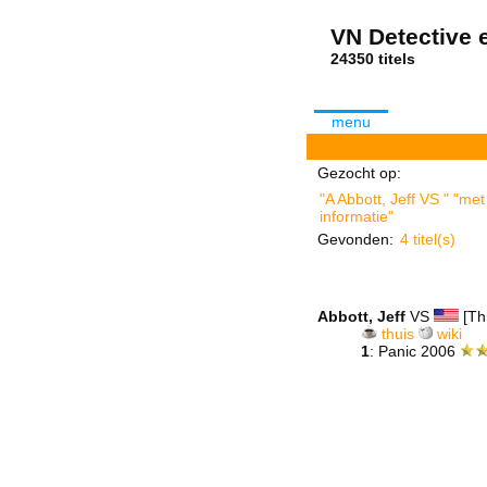
VN Detective e
24350 tit
menu
Gezocht op:
"A Abbott, Jeff VS " "me
informatie"
Gevonden:
4 titel(s)
Abbott, Jeff
VS
[Thr
thuis
wiki
1
: Panic 2006