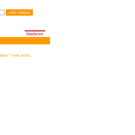
bladeren
aten" "met extra