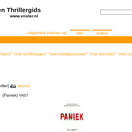
n Thrillergids
els
www.vnster.nl
uitgebreid zoeken op:
titel
auteur
t foto's" "met verfilmingen" "met hoofdpersonen" "met verhalen" "met cit
iller]
oeuvre
(Paniek)
VN07