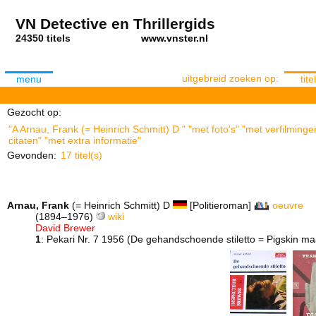
VN Detective en Thrillergids
24350 titels
www.vnster.nl
uitgebreid zoeken op:
menu
titel
Gezocht op:
"A Arnau, Frank (= Heinrich Schmitt) D " "met foto's" "met verfilmin
citaten" "met extra informatie"
Gevonden:
17 titel(s)
Arnau, Frank
(= Heinrich Schmitt) D
[Politieroman]
oeuvre
(1894–1976)
wiki
David Brewer
1
: Pekari Nr. 7 1956 (De gehandschoende stiletto = Pigskin ma