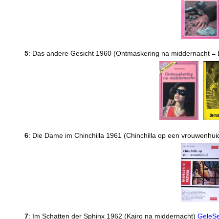
5
: Das andere Gesicht 1960 (Ontmaskering na middernacht 
6
: Die Dame im Chinchilla 1961 (Chinchilla op een vrouwenhuid
7
: Im Schatten der Sphinx 1962 (Kairo na middernacht)
GeleSe