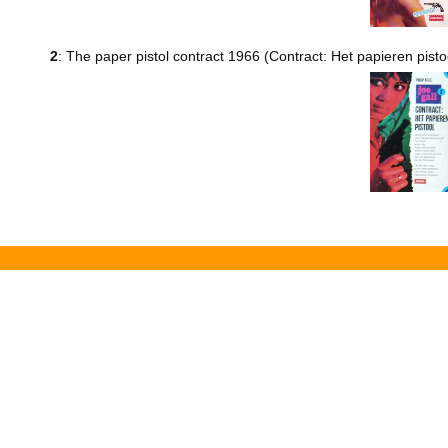
2
: The paper pistol contract 1966 (Contract: Het papieren pist