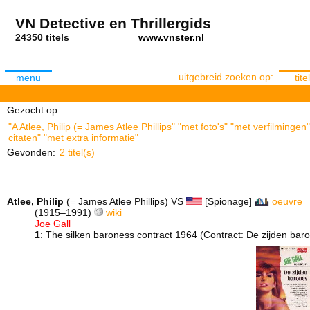
VN Detective en Thrillergids
24350 titels
www.vnster.nl
uitgebreid zoeken op:
menu
titel
Gezocht op:
"A Atlee, Philip (= James Atlee Phillips" "met foto's" "met verfilmin
citaten" "met extra informatie"
Gevonden:
2 titel(s)
Atlee, Philip
(= James Atlee Phillips) VS
[Spionage]
oeuvre
(1915–1991)
wiki
Joe Gall
1
: The silken baroness contract 1964 (Contract: De zijden bar