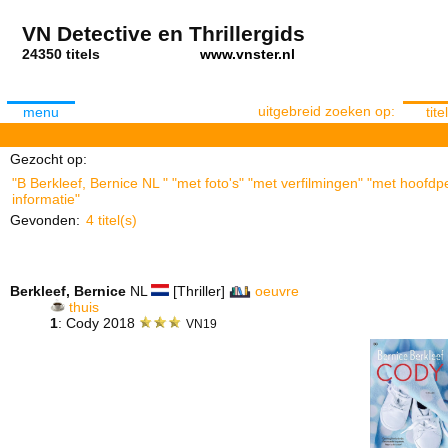
VN Detective en Thrillergids
24350 titels
www.vnster.nl
uitgebreid zoeken op:
menu
titel
Gezocht op:
"B Berkleef, Bernice NL " "met foto's" "met verfilmingen" "met hoofdp
informatie"
Gevonden:
4 titel(s)
Berkleef, Bernice
NL
[Thriller]
oeuvre
thuis
1
: Cody 2018
VN19